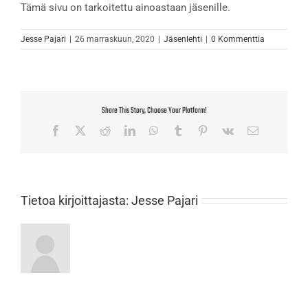
Tämä sivu on tarkoitettu ainoastaan jäsenille.
Jesse Pajari
|
26 marraskuun, 2020
|
Jäsenlehti
|
0 Kommenttia
Share This Story, Choose Your Platform!
Facebook
X
Reddit
LinkedIn
WhatsApp
Tumblr
Pinterest
Vk
Sähköposti
Tietoa kirjoittajasta:
Jesse Pajari