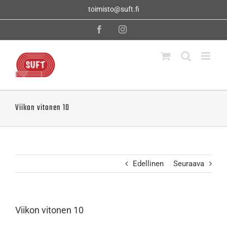
Skip
toimisto@suft.fi
to
content
Facebook
Instagram
Viikon vitonen 10
Edellinen
Seuraava
Viikon vitonen 10