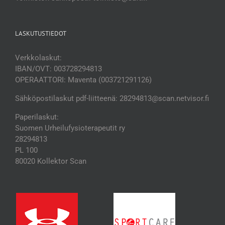
LASKUTUSTIEDOT
Verkkolaskut:
IBAN/OVT: 003728294813
OPERAATTORI: Maventa (003721291126)
Sähköpostilaskut pdf-liitteenä: 28294813@scan.netvisor.fi
Paperilaskut:
Suomen Urheilufysioterapeutit ry
28294813
PL 100
80020 Kollektor Scan