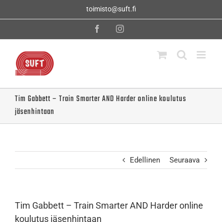
Skip
toimisto@suft.fi
to
content
Facebook
Instagram
Tim Gabbett – Train Smarter AND Harder online koulutus
jäsenhintaan
Edellinen
Seuraava
Tim Gabbett – Train Smarter AND Harder online
koulutus jäsenhintaan