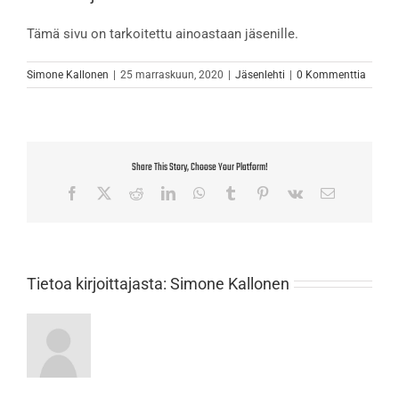
Tämä sivu on tarkoitettu ainoastaan jäsenille.
Simone Kallonen
|
25 marraskuun, 2020
|
Jäsenlehti
|
0 Kommenttia
Share This Story, Choose Your Platform!
Facebook
X
Reddit
LinkedIn
WhatsApp
Tumblr
Pinterest
Vk
Sähköposti
Tietoa kirjoittajasta:
Simone Kallonen