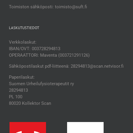
Toimiston sähköposti: toimisto@suft.fi
LASKUTUSTIEDOT
Verkkolaskut:
IBAN/OVT: 003728294813
OPERAATTORI: Maventa (003721291126)
Sähköpostilaskut pdf-liitteenä: 28294813@scan.netvisor.fi
Paperilaskut:
Suomen Urheilufysioterapeutit ry
28294813
PL 100
80020 Kollektor Scan