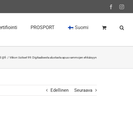
Facebook
Inst
rtifiointi
PROSPORT
Suomi
d @fi
Viikon Uutiset 99: Digitaalisesta alustasta apua vammojen ehkäisyyn
Edellinen
Seuraava