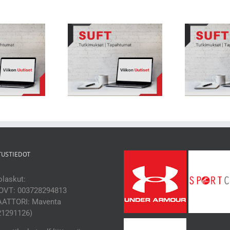
kon Uutiset 231: Nuorten
Viikon Uutiset 230: Juoksu
Vii
heilijoiden biologisessa
yhteydessä selän välilevyjen
hityksessä suuria eroja
terveyteen
TUSTIEDOT
laskut:
OVT: 003728294813
ATTORI: Maventa
21291126)