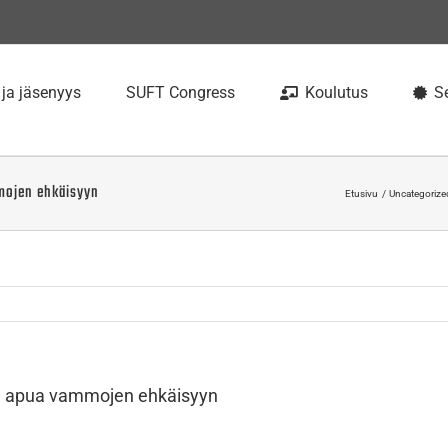
 ja jäsenyys
SUFT Congress
Koulutus
Se
mmojen ehkäisyyn
Etusivu
Uncategorize
sta apua vammojen ehkäisyyn