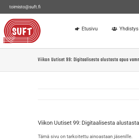
Skip
toimisto@suft.fi
to
content
Etusivu
Yhdistys
Viikon Uutiset 99: Digitaalisesta alustasta apua va
Viikon Uutiset 99: Digitaalisesta alusta
Tämä sivu on tarkoitettu ainoastaan jäsenille.