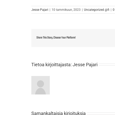
Jesse Pajari
|
10 tammikuun, 2023
|
Uncategorized @fi
|
0
Share This Story, Choose Your Platform!
Tietoa kirjoittajasta:
Jesse Pajari
Samankaltaisia kirjoituksia