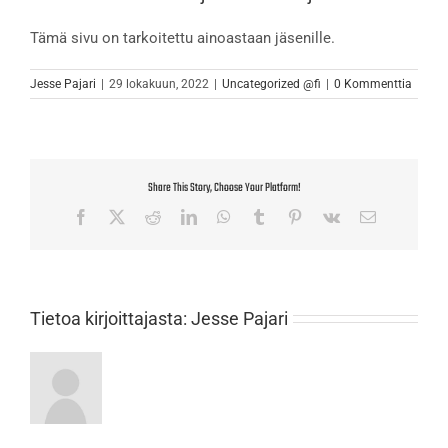
Tämä sivu on tarkoitettu ainoastaan jäsenille.
Jesse Pajari
|
29 lokakuun, 2022
|
Uncategorized @fi
|
0 Kommenttia
Share This Story, Choose Your Platform!
Facebook
X
Reddit
LinkedIn
WhatsApp
Tumblr
Pinterest
Vk
Sähköposti
Tietoa kirjoittajasta:
Jesse Pajari