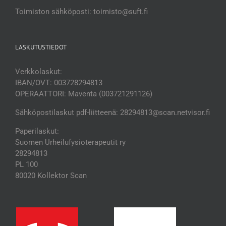
Toimiston sähköposti: toimisto@suft.fi
LASKUTUSTIEDOT
Verkkolaskut:
IBAN/OVT: 003728294813
OPERAATTORI: Maventa (003721291126)
Sähköpostilaskut pdf-liitteenä: 28294813@scan.netvisor.fi
Paperilaskut:
Suomen Urheilufysioterapeutit ry
28294813
PL 100
80020 Kollektor Scan