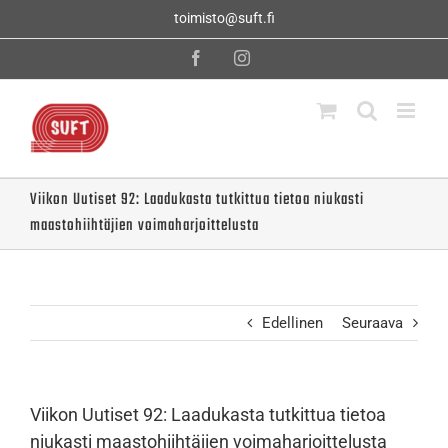
Skip
toimisto@suft.fi
to
content
Facebook
Instagram
Viikon Uutiset 92: Laadukasta tutkittua tietoa niukasti
maastohiihtäjien voimaharjoittelusta
Edellinen
Seuraava
Viikon Uutiset 92: Laadukasta tutkittua tietoa
niukasti maastohiihtäjien voimaharjoittelusta