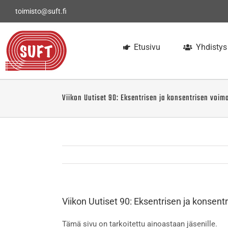
Skip
toimisto@suft.fi
to
content
Etusivu
Yhdistys
Viikon Uutiset 90: Eksentrisen ja konsentrisen voim
Viikon Uutiset 90: Eksentrisen ja konsen
Tämä sivu on tarkoitettu ainoastaan jäsenille.