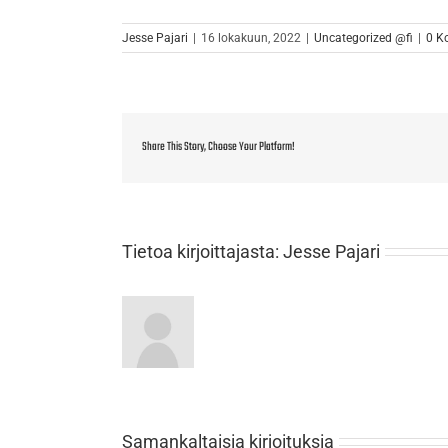
Jesse Pajari
|
16 lokakuun, 2022
|
Uncategorized @fi
|
0 K
Share This Story, Choose Your Platform!
Tietoa kirjoittajasta:
Jesse Pajari
Samankaltaisia kirjoituksia