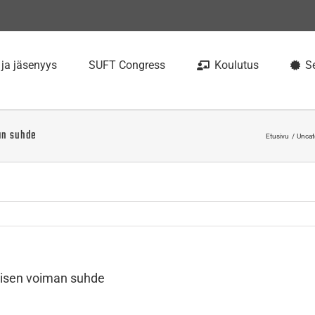
 ja jäsenyys
SUFT Congress
Koulutus
Se
an suhde
Etusivu
Uncat
trisen voiman suhde