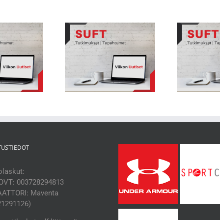
kon Uutiset 231: Nuorten
Viikon Uutiset 230: Juoksu
Vii
heilijoiden biologisessa
yhteydessä selän välilevyjen
hityksessä suuria eroja
terveyteen
TUSTIEDOT
laskut:
OVT: 003728294813
ATTORI: Maventa
21291126)