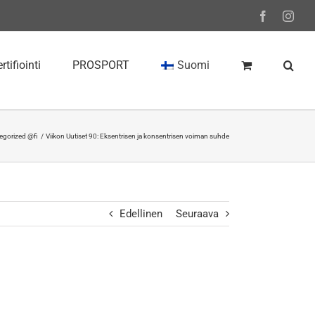
Facebook
Inst
rtifiointi
PROSPORT
Suomi
egorized @fi
Viikon Uutiset 90: Eksentrisen ja konsentrisen voiman suhde
Edellinen
Seuraava