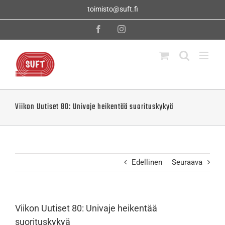
Skip
toimisto@suft.fi
to
content
Facebook
Instagram
Viikon Uutiset 80: Univaje heikentää suorituskykyä
Edellinen
Seuraava
Viikon Uutiset 80: Univaje heikentää
suorituskykyä