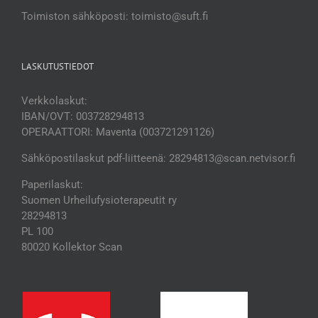
Toimiston sähköposti: toimisto@suft.fi
LASKUTUSTIEDOT
Verkkolaskut:
IBAN/OVT: 003728294813
OPERAATTORI: Maventa (003721291126)
Sähköpostilaskut pdf-liitteenä: 28294813@scan.netvisor.fi
Paperilaskut:
Suomen Urheilufysioterapeutit ry
28294813
PL 100
80020 Kollektor Scan