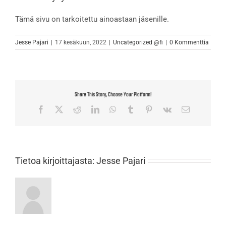
Tämä sivu on tarkoitettu ainoastaan jäsenille.
Jesse Pajari
|
17 kesäkuun, 2022
|
Uncategorized @fi
|
0 Kommenttia
Share This Story, Choose Your Platform!
Facebook
X
Reddit
LinkedIn
WhatsApp
Tumblr
Pinterest
Vk
Sähköposti
Tietoa kirjoittajasta:
Jesse Pajari