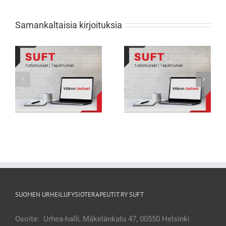
Samankaltaisia kirjoituksia
Viikon Uutiset 231: Nuorten
Viikon Uutiset 232: Tarkkana selän
urheilijoiden biologisessa
rasitusmurtumien kanssa
kehityksessä suuria eroja
SUOMEN URHEILUFYSIOTERAPEUTIT RY SUFT
Osoite: Urhea-halli, Mäkelänkatu 47, 00550 Helsinki