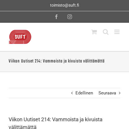
Skip
toimisto@suft.fi
to
content
Facebook
Instagram
Viikon Uutiset 214: Vammoista ja kivuista välittämättä
Edellinen
Seuraava
Viikon Uutiset 214: Vammoista ja kivuista
välittämättä