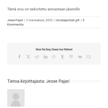
Tämä sivu on tarkoitettu ainoastaan jäsenille.
Jesse Pajari
|
2 marraskuun, 2025
|
Uncategorized @fi
|
0
Kommenttia
Share This Story, Choose Your Platform!
Facebook
X
Reddit
LinkedIn
WhatsApp
Tumblr
Pinterest
Vk
Sähköposti
Tietoa kirjoittajasta:
Jesse Pajari