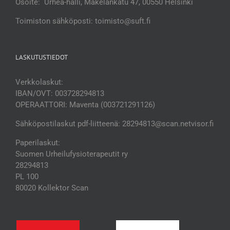
Osoite: Urhea-halli, Mäkelänkatu 47, 00550 Helsinki
Toimiston sähköposti: toimisto@suft.fi
LASKUTUSTIEDOT
Verkkolaskut:
IBAN/OVT: 003728294813
OPERAATTORI: Maventa (003721291126)
Sähköpostilaskut pdf-liitteenä: 28294813@scan.netvisor.fi
Paperilaskut:
Suomen Urheilufysioterapeutit ry
28294813
PL 100
80020 Kollektor Scan