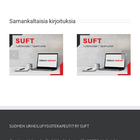
Samankaltaisia kirjoituksia
Viikon Uutiset 231: Nuorten
Viikon Uutiset 232: Tarkkana selän
urheilijoiden biologisessa
rasitusmurtumien kanssa
kehityksessä suuria eroja
SUOMEN URHEILUFYSIOTERAPEUTIT RY SUFT