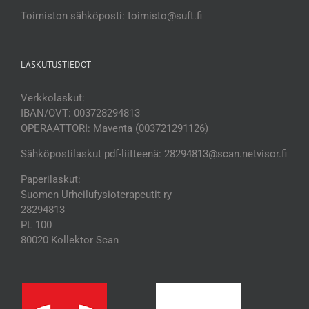
Toimiston sähköposti: toimisto@suft.fi
LASKUTUSTIEDOT
Verkkolaskut:
IBAN/OVT: 003728294813
OPERAATTORI: Maventa (003721291126)
Sähköpostilaskut pdf-liitteenä: 28294813@scan.netvisor.fi
Paperilaskut:
Suomen Urheilufysioterapeutit ry
28294813
PL 100
80020 Kollektor Scan