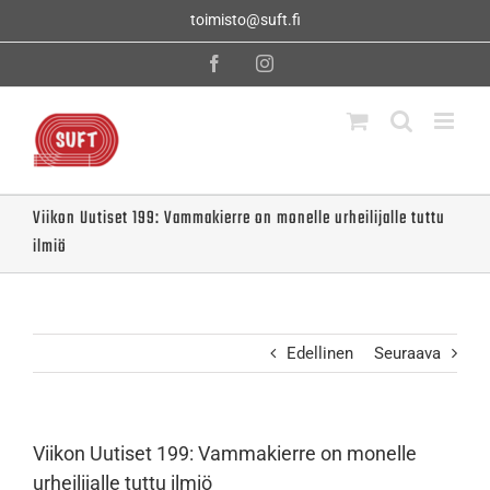
Skip
toimisto@suft.fi
to
content
Facebook
Instagram
Viikon Uutiset 199: Vammakierre on monelle urheilijalle tuttu
ilmiö
Edellinen
Seuraava
Viikon Uutiset 199: Vammakierre on monelle
urheilijalle tuttu ilmiö