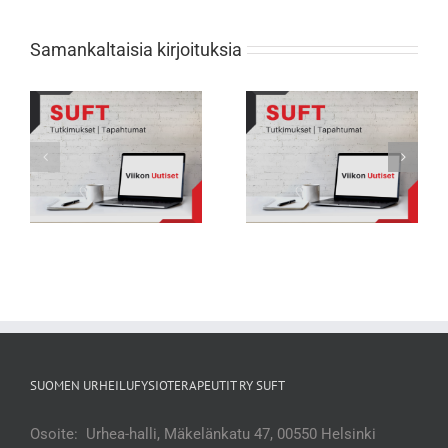
Samankaltaisia kirjoituksia
Viikon Uutiset 231: Nuorten
Viikon Uutiset 232: Tarkkana selän
urheilijoiden biologisessa
rasitusmurtumien kanssa
kehityksessä suuria eroja
SUOMEN URHEILUFYSIOTERAPEUTIT RY SUFT
Osoite: Urhea-halli, Mäkelänkatu 47, 00550 Helsinki