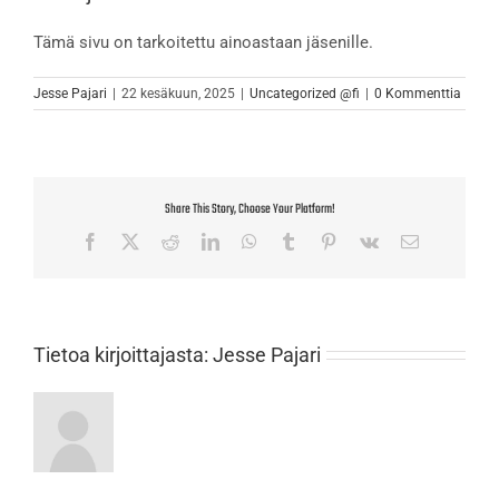
Tämä sivu on tarkoitettu ainoastaan jäsenille.
Jesse Pajari
|
22 kesäkuun, 2025
|
Uncategorized @fi
|
0 Kommenttia
Share This Story, Choose Your Platform!
Facebook
X
Reddit
LinkedIn
WhatsApp
Tumblr
Pinterest
Vk
Sähköposti
Tietoa kirjoittajasta:
Jesse Pajari