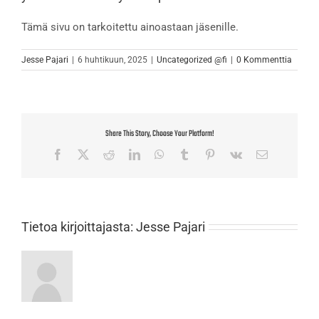
Tämä sivu on tarkoitettu ainoastaan jäsenille.
Jesse Pajari
|
6 huhtikuun, 2025
|
Uncategorized @fi
|
0 Kommenttia
Share This Story, Choose Your Platform!
Facebook
X
Reddit
LinkedIn
WhatsApp
Tumblr
Pinterest
Vk
Sähköposti
Tietoa kirjoittajasta:
Jesse Pajari