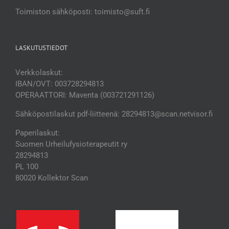
Toimiston sähköposti: toimisto@suft.fi
LASKUTUSTIEDOT
Verkkolaskut:
IBAN/OVT: 003728294813
OPERAATTORI: Maventa (003721291126)
Sähköpostilaskut pdf-liitteenä: 28294813@scan.netvisor.fi
Paperilaskut:
Suomen Urheilufysioterapeutit ry
28294813
PL 100
80020 Kollektor Scan