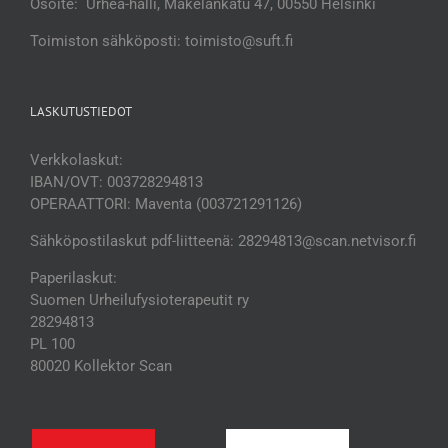
Osoite: Urhea-halli, Mäkelänkatu 47, 00550 Helsinki
Toimiston sähköposti: toimisto@suft.fi
LASKUTUSTIEDOT
Verkkolaskut:
IBAN/OVT: 003728294813
OPERAATTORI: Maventa (003721291126)
Sähköpostilaskut pdf-liitteenä: 28294813@scan.netvisor.fi
Paperilaskut:
Suomen Urheilufysioterapeutit ry
28294813
PL 100
80020 Kollektor Scan