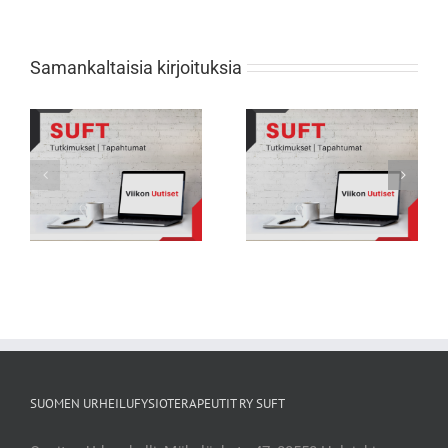
Samankaltaisia kirjoituksia
Viikon Uutiset 231: Nuorten
Viikon Uutiset 232: Tarkkana selän
urheilijoiden biologisessa
rasitusmurtumien kanssa
kehityksessä suuria eroja
SUOMEN URHEILUFYSIOTERAPEUTIT RY SUFT