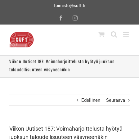
Skip
toimisto@suft.fi
to
content
Facebook
Instagram
Viikon Uutiset 187: Voimaharjoittelusta hyötyä juoksun
taloudellisuuteen väsyneenäkin
Edellinen
Seuraava
Viikon Uutiset 187: Voimaharjoittelusta hyötyä
juoksun taloudellisuuteen väsyneenäkin