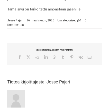
Tämä sivu on tarkoitettu ainoastaan jäsenille.
Jesse Pajari
|
16 maaliskuun, 2025
|
Uncategorized @fi
|
0
Kommenttia
Share This Story, Choose Your Platform!
Facebook
X
Reddit
LinkedIn
WhatsApp
Tumblr
Pinterest
Vk
Sähköposti
Tietoa kirjoittajasta:
Jesse Pajari