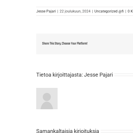
Jesse Pajari
|
22 joulukuun, 2024
|
Uncategorized @fi
|
0 
Share This Story, Choose Your Platform!
Tietoa kirjoittajasta:
Jesse Pajari
Samankaltaisia kirjoituksia