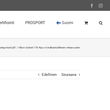
Facebook
Inst
rtifiointi
PROSPORT
Suomi
ategorized @fi
Viikon Uutiset 178: Kipu voi katkaista liikkeen virtaavuuden
Edellinen
Seuraava