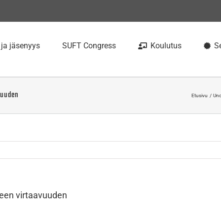
 ja jäsenyys
SUFT Congress
Koulutus
Se
avuuden
Etusivu
Unc
kkeen virtaavuuden