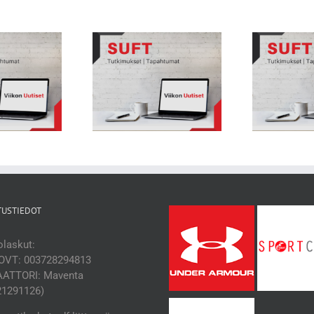
kon Uutiset 231: Nuorten
Viikon Uutiset 230: Juoksu
Vii
heilijoiden biologisessa
yhteydessä selän välilevyjen
hityksessä suuria eroja
terveyteen
TUSTIEDOT
laskut:
OVT: 003728294813
ATTORI: Maventa
21291126)