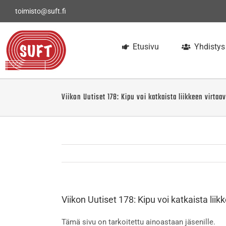
Skip
toimisto@suft.fi
to
content
Etusivu
Yhdistys
Viikon Uutiset 178: Kipu voi katkaista liikkeen virta
Viikon Uutiset 178: Kipu voi katkaista lii
Tämä sivu on tarkoitettu ainoastaan jäsenille.