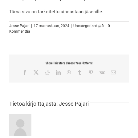
Tämä sivu on tarkoitettu ainoastaan jäsenille.
Jesse Pajari
|
17 marraskuun, 2024
|
Uncategorized @fi
|
0
Kommenttia
Share This Story, Choose Your Platform!
Facebook
X
Reddit
LinkedIn
WhatsApp
Tumblr
Pinterest
Vk
Sähköposti
Tietoa kirjoittajasta:
Jesse Pajari