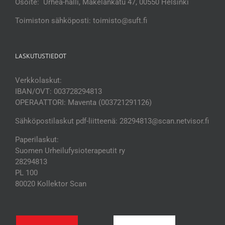
Osoite: Urhea-halli, Mäkelänkatu 47, 00550 Helsinki
Toimiston sähköposti: toimisto@suft.fi
LASKUTUSTIEDOT
Verkkolaskut:
IBAN/OVT: 003728294813
OPERAATTORI: Maventa (003721291126)
Sähköpostilaskut pdf-liitteenä: 28294813@scan.netvisor.fi
Paperilaskut:
Suomen Urheilufysioterapeutit ry
28294813
PL 100
80020 Kollektor Scan