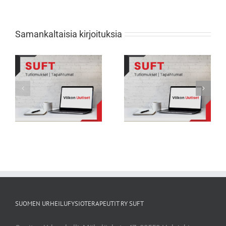
Samankaltaisia kirjoituksia
Viikon Uutiset 231: Nuorten
Viikon Uutiset 232: Tarkkana selän
urheilijoiden biologisessa
rasitusmurtumien kanssa
kehityksessä suuria eroja
SUOMEN URHEILUFYSIOTERAPEUTIT RY SUFT