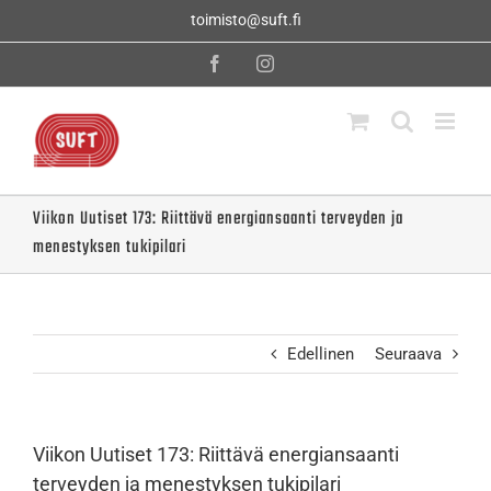
Skip
toimisto@suft.fi
to
content
Facebook
Instagram
Viikon Uutiset 173: Riittävä energiansaanti terveyden ja
menestyksen tukipilari
Edellinen
Seuraava
Viikon Uutiset 173: Riittävä energiansaanti
terveyden ja menestyksen tukipilari