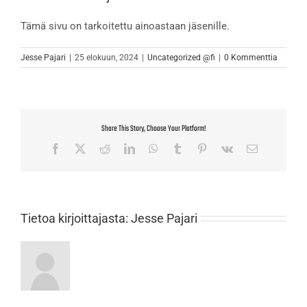
Tämä sivu on tarkoitettu ainoastaan jäsenille.
Jesse Pajari
|
25 elokuun, 2024
|
Uncategorized @fi
|
0 Kommenttia
Share This Story, Choose Your Platform!
Facebook
X
Reddit
LinkedIn
WhatsApp
Tumblr
Pinterest
Vk
Sähköposti
Tietoa kirjoittajasta:
Jesse Pajari