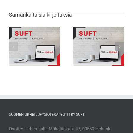
Samankaltaisia kirjoituksia
Viikon Uutiset 231: Nuorten
Viikon Uutiset 232: Tarkkana selän
urheilijoiden biologisessa
rasitusmurtumien kanssa
kehityksessä suuria eroja
SUOMEN URHEILUFYSIOTERAPEUTIT RY SUFT
Osoite: Urhea-halli, Mäkelänkatu 47, 00550 Helsinki