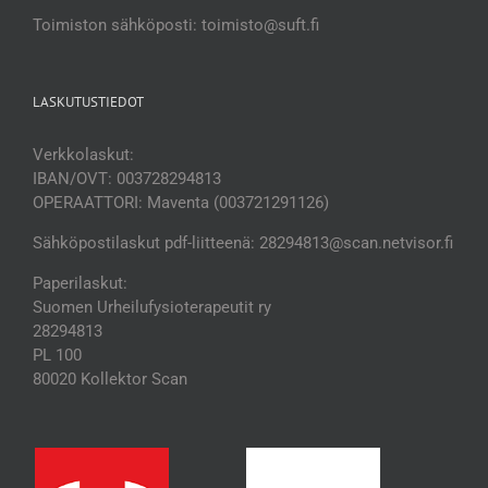
Toimiston sähköposti: toimisto@suft.fi
LASKUTUSTIEDOT
Verkkolaskut:
IBAN/OVT: 003728294813
OPERAATTORI: Maventa (003721291126)
Sähköpostilaskut pdf-liitteenä: 28294813@scan.netvisor.fi
Paperilaskut:
Suomen Urheilufysioterapeutit ry
28294813
PL 100
80020 Kollektor Scan