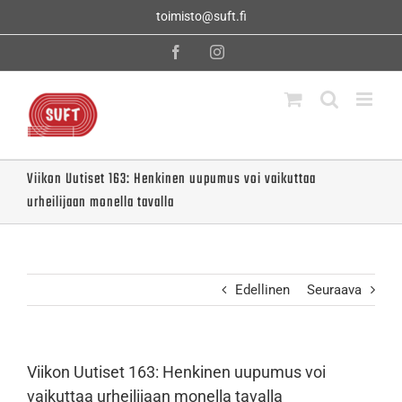
Skip
toimisto@suft.fi
to
content
Facebook
Instagram
Viikon Uutiset 163: Henkinen uupumus voi vaikuttaa
urheilijaan monella tavalla
Edellinen
Seuraava
Viikon Uutiset 163: Henkinen uupumus voi
vaikuttaa urheilijaan monella tavalla