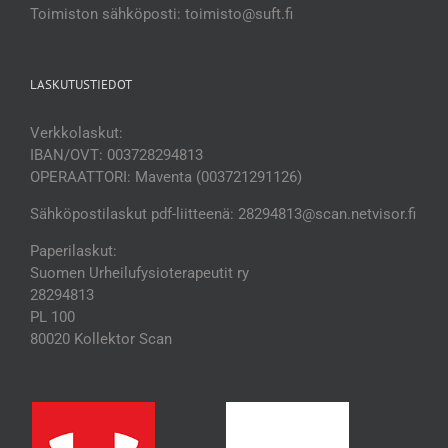
Toimiston sähköposti: toimisto@suft.fi
LASKUTUSTIEDOT
Verkkolaskut:
IBAN/OVT: 003728294813
OPERAATTORI: Maventa (003721291126)
Sähköpostilaskut pdf-liitteenä: 28294813@scan.netvisor.fi
Paperilaskut:
Suomen Urheilufysioterapeutit ry
28294813
PL 100
80020 Kollektor Scan