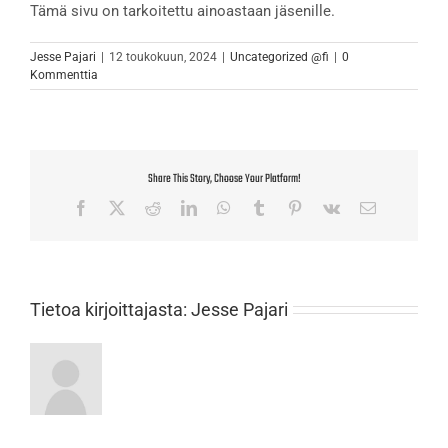
Tämä sivu on tarkoitettu ainoastaan jäsenille.
Jesse Pajari
|
12 toukokuun, 2024
|
Uncategorized @fi
|
0
Kommenttia
Share This Story, Choose Your Platform!
Facebook
X
Reddit
LinkedIn
WhatsApp
Tumblr
Pinterest
Vk
Sähköposti
Tietoa kirjoittajasta:
Jesse Pajari