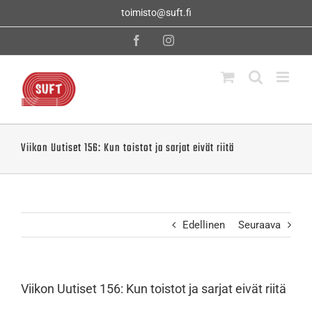
Skip
toimisto@suft.fi
to
content
Facebook
Instagram
Viikon Uutiset 156: Kun toistot ja sarjat eivät riitä
Edellinen
Seuraava
Viikon Uutiset 156: Kun toistot ja sarjat eivät riitä