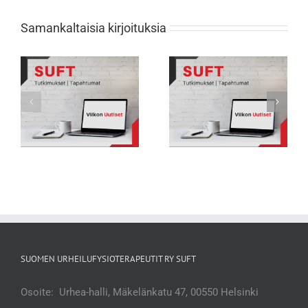
Samankaltaisia kirjoituksia
Viikon Uutiset 231: Nuorten
Viikon Uutiset 232: Tarkkana selän
urheilijoiden biologisessa
rasitusmurtumien kanssa
kehityksessä suuria eroja
SUOMEN URHEILUFYSIOTERAPEUTIT RY SUFT
Osoite: Urhea-halli, Mäkelänkatu 47, 00550 Helsinki