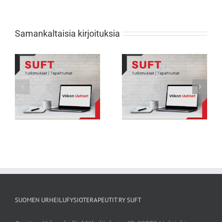
Samankaltaisia kirjoituksia
Viikon Uutiset 231: Nuorten
Viikon Uutiset 232: Tarkkana selän
urheilijoiden biologisessa
rasitusmurtumien kanssa
kehityksessä suuria eroja
SUOMEN URHEILUFYSIOTERAPEUTIT RY SUFT