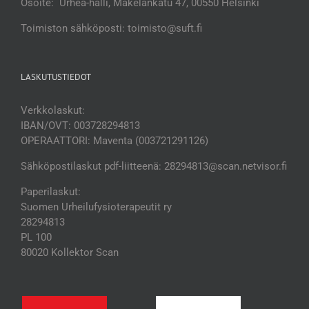
Osoite: Urhea-halli, Mäkelänkatu 47, 00550 Helsinki
Toimiston sähköposti: toimisto@suft.fi
LASKUTUSTIEDOT
Verkkolaskut:
IBAN/OVT: 003728294813
OPERAATTORI: Maventa (003721291126)
Sähköpostilaskut pdf-liitteenä: 28294813@scan.netvisor.fi
Paperilaskut:
Suomen Urheilufysioterapeutit ry
28294813
PL 100
80020 Kollektor Scan