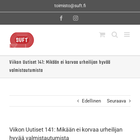
Skip
toimisto@suft.fi
to
content
Facebook
Instagram
Viikon Uutiset 141: Mikään ei korvaa urheilijan hyvää
valmistautumista
Edellinen
Seuraava
Viikon Uutiset 141: Mikään ei korvaa urheilijan
hyvää valmistautumista