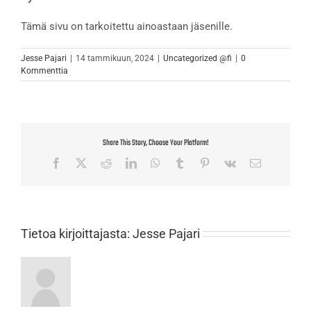
Tämä sivu on tarkoitettu ainoastaan jäsenille.
Jesse Pajari
|
14 tammikuun, 2024
|
Uncategorized @fi
|
0
Kommenttia
Share This Story, Choose Your Platform!
Facebook
X
Reddit
LinkedIn
WhatsApp
Tumblr
Pinterest
Vk
Sähköposti
Tietoa kirjoittajasta:
Jesse Pajari