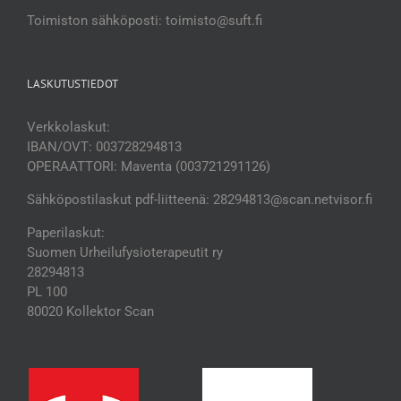
Toimiston sähköposti: toimisto@suft.fi
LASKUTUSTIEDOT
Verkkolaskut:
IBAN/OVT: 003728294813
OPERAATTORI: Maventa (003721291126)
Sähköpostilaskut pdf-liitteenä: 28294813@scan.netvisor.fi
Paperilaskut:
Suomen Urheilufysioterapeutit ry
28294813
PL 100
80020 Kollektor Scan