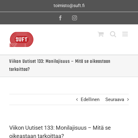
Skip
toimisto@suft.fi
to
content
Facebook
Instagram
Viikon Uutiset 133: Monilajisuus – Mitä se oikeastaan
tarkoittaa?
Edellinen
Seuraava
Viikon Uutiset 133: Monilajisuus – Mitä se
oikeastaan tarkoittaa?