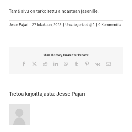
Tämä sivu on tarkoitettu ainoastaan jäsenille.
Jesse Pajari
|
27 lokakuun, 2023
|
Uncategorized @fi
|
0 Kommenttia
Share This Story, Choose Your Platform!
Facebook
X
Reddit
LinkedIn
WhatsApp
Tumblr
Pinterest
Vk
Sähköposti
Tietoa kirjoittajasta:
Jesse Pajari