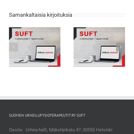
Samankaltaisia kirjoituksia
Viikon Uutiset 231: Nuorten
Viikon Uutiset 232: Tarkkana selän
urheilijoiden biologisessa
rasitusmurtumien kanssa
kehityksessä suuria eroja
SUOMEN URHEILUFYSIOTERAPEUTIT RY SUFT
Osoite: Urhea-halli, Mäkelänkatu 47, 00550 Helsinki