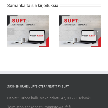
Samankaltaisia kirjoituksia
Viikon Uutiset 231: Nuorten
Viikon Uutiset 232: Tarkkana selän
urheilijoiden biologisessa
rasitusmurtumien kanssa
kehityksessä suuria eroja
SUOMEN URHEILUFYSIOTERAPEUTIT RY SUFT
Osoite: Urhea-halli, Mäkelänkatu 47, 00550 Helsinki
Toimiston sähköposti: toimisto@suft.fi