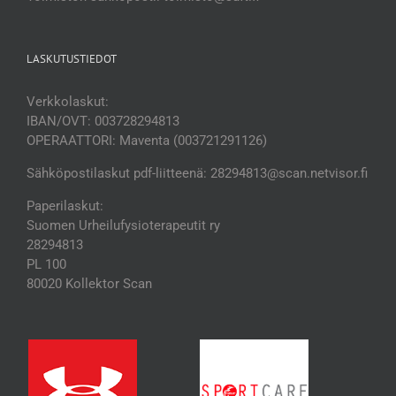
LASKUTUSTIEDOT
Verkkolaskut:
IBAN/OVT: 003728294813
OPERAATTORI: Maventa (003721291126)
Sähköpostilaskut pdf-liitteenä: 28294813@scan.netvisor.fi
Paperilaskut:
Suomen Urheilufysioterapeutit ry
28294813
PL 100
80020 Kollektor Scan