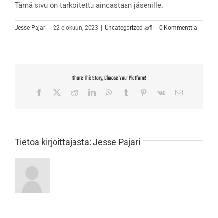
Tämä sivu on tarkoitettu ainoastaan jäsenille.
Jesse Pajari
|
22 elokuun, 2023
|
Uncategorized @fi
|
0 Kommenttia
Share This Story, Choose Your Platform!
Facebook
X
Reddit
LinkedIn
WhatsApp
Tumblr
Pinterest
Vk
Sähköposti
Tietoa kirjoittajasta:
Jesse Pajari