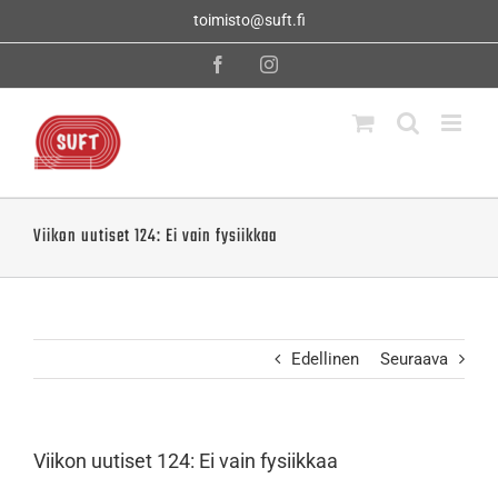
Skip
toimisto@suft.fi
to
content
Facebook
Instagram
Viikon uutiset 124: Ei vain fysiikkaa
Edellinen
Seuraava
Viikon uutiset 124: Ei vain fysiikkaa