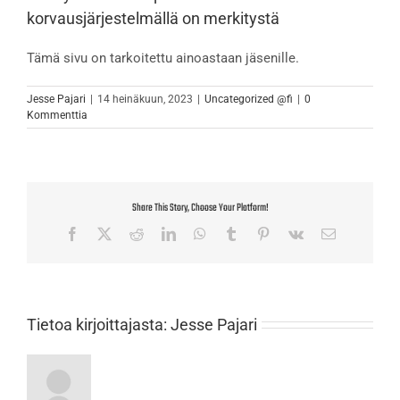
korvausjärjestelmällä on merkitystä
Tämä sivu on tarkoitettu ainoastaan jäsenille.
Jesse Pajari
|
14 heinäkuun, 2023
|
Uncategorized @fi
|
0
Kommenttia
Share This Story, Choose Your Platform!
Facebook
X
Reddit
LinkedIn
WhatsApp
Tumblr
Pinterest
Vk
Sähköposti
Tietoa kirjoittajasta:
Jesse Pajari