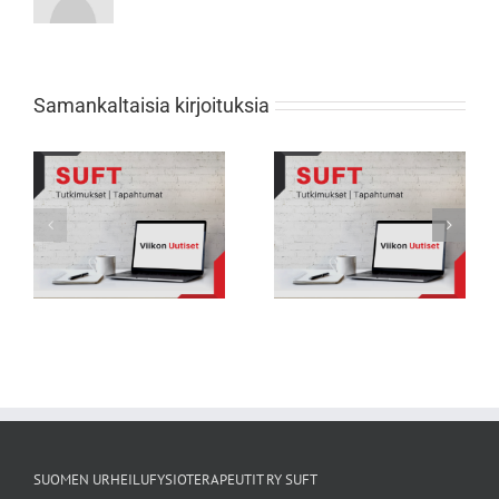
Samankaltaisia kirjoituksia
Viikon Uutiset 231: Nuorten
Viikon Uutiset 232: Tarkkana selän
urheilijoiden biologisessa
rasitusmurtumien kanssa
kehityksessä suuria eroja
SUOMEN URHEILUFYSIOTERAPEUTIT RY SUFT