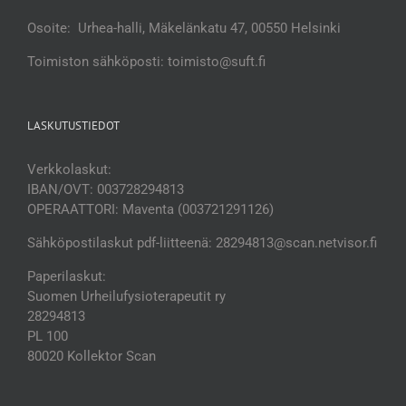
Osoite: Urhea-halli, Mäkelänkatu 47, 00550 Helsinki
Toimiston sähköposti: toimisto@suft.fi
LASKUTUSTIEDOT
Verkkolaskut:
IBAN/OVT: 003728294813
OPERAATTORI: Maventa (003721291126)
Sähköpostilaskut pdf-liitteenä: 28294813@scan.netvisor.fi
Paperilaskut:
Suomen Urheilufysioterapeutit ry
28294813
PL 100
80020 Kollektor Scan