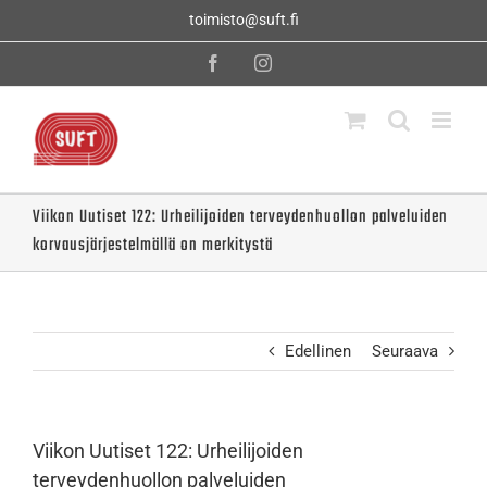
Skip
toimisto@suft.fi
to
content
Facebook
Instagram
Viikon Uutiset 122: Urheilijoiden terveydenhuollon palveluiden
korvausjärjestelmällä on merkitystä
Edellinen
Seuraava
Viikon Uutiset 122: Urheilijoiden
terveydenhuollon palveluiden