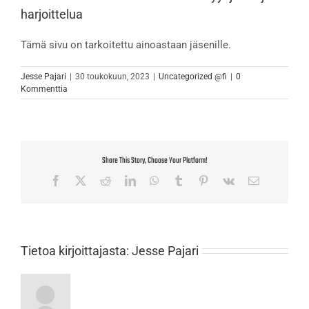
harjoittelua
Tämä sivu on tarkoitettu ainoastaan jäsenille.
Jesse Pajari
|
30 toukokuun, 2023
|
Uncategorized @fi
|
0
Kommenttia
Share This Story, Choose Your Platform!
Facebook
X
Reddit
LinkedIn
WhatsApp
Tumblr
Pinterest
Vk
Sähköposti
Tietoa kirjoittajasta:
Jesse Pajari