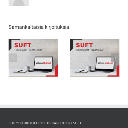
Samankaltaisia kirjoituksia
Viikon Uutiset 231: Nuorten
Viikon Uutiset 232: Tarkkana selän
urheilijoiden biologisessa
rasitusmurtumien kanssa
kehityksessä suuria eroja
SUOMEN URHEILUFYSIOTERAPEUTIT RY SUFT