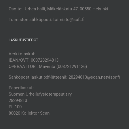
Osoite: Urhea-halli, Mäkelänkatu 47, 00550 Helsinki
Toimiston sähköposti: toimisto@suft.fi
LASKUTUSTIEDOT
Verkkolaskut:
IBAN/OVT: 003728294813
OPERAATTORI: Maventa (003721291126)
Sähköpostilaskut pdf-liitteenä: 28294813@scan.netvisor.fi
Paperilaskut:
Suomen Urheilufysioterapeutit ry
28294813
PL 100
80020 Kollektor Scan