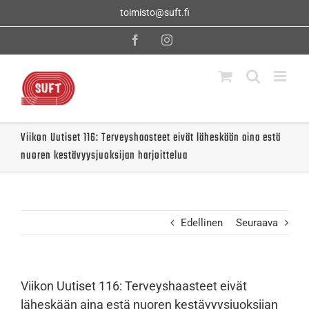
Skip
toimisto@suft.fi
to
content
Facebook
Instagram
Viikon Uutiset 116: Terveyshaasteet eivät läheskään aina estä
nuoren kestävyysjuoksijan harjoittelua
Edellinen
Seuraava
Viikon Uutiset 116: Terveyshaasteet eivät
läheskään aina estä nuoren kestävyysjuoksijan