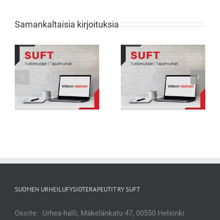
Samankaltaisia kirjoituksia
Viikon Uutiset 231: Nuorten
Viikon Uutiset 232: Tarkkana selän
urheilijoiden biologisessa
rasitusmurtumien kanssa
kehityksessä suuria eroja
SUOMEN URHEILUFYSIOTERAPEUTIT RY SUFT
Osoite: Urhea-halli, Mäkelänkatu 47, 00550 Helsinki