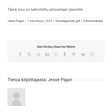
Tämä sivu on tarkoitettu ainoastaan jäsenille.
Jesse Pajari
|
7 helmikuun, 2023
|
Uncategorized @fi
|
0 Kommenttia
Share This Story, Choose Your Platform!
Facebook
X
Reddit
LinkedIn
WhatsApp
Tumblr
Pinterest
Vk
Sähköposti
Tietoa kirjoittajasta:
Jesse Pajari