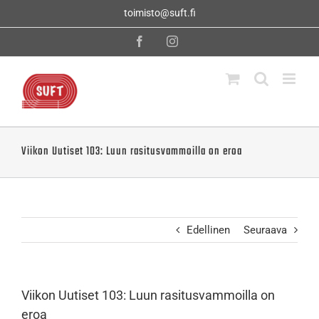
Skip
toimisto@suft.fi
to
content
Facebook
Instagram
Viikon Uutiset 103: Luun rasitusvammoilla on eroa
Edellinen
Seuraava
Viikon Uutiset 103: Luun rasitusvammoilla on
eroa