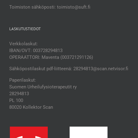
Toimiston sähköposti: toimisto@suft.fi
LASKUTUSTIEDOT
Verkkolaskut:
IBAN/OVT: 003728294813
OPERAATTORI: Maventa (003721291126)
Sähköpostilaskut pdf-liitteenä: 28294813@scan.netvisor.fi
Paperilaskut:
Suomen Urheilufysioterapeutit ry
28294813
PL 100
80020 Kollektor Scan