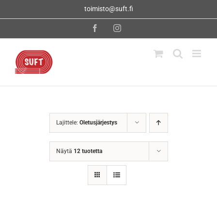
Skip
toimisto@suft.fi
to
content
Facebook
Instagram
Lajittele:
Oletusjärjestys
Näytä
12 tuotetta