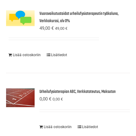
Vuorovaikutustaidot urheilufysioterapeutin työkaluna,
Verkkokurssi, alv 0%
49,00
€
49,00
€
Lisää ostoskoriin
Lisätiedot
Urheilufysioterapian ABC, Verkkototeutus, Maksuton
0,00
€
0,00
€
Lisää ostoskoriin
Lisätiedot