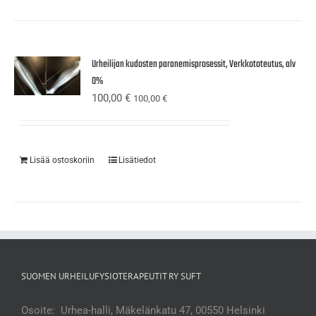
Urheilijan kudosten paranemisprosessit, Verkkototeutus, alv
0%
100,00
€
100,00
€
Lisää ostoskoriin
Lisätiedot
SUOMEN URHEILUFYSIOTERAPEUTIT RY SUFT
Osoite: Urhea-halli, Mäkelänkatu 47, 00550 Helsinki