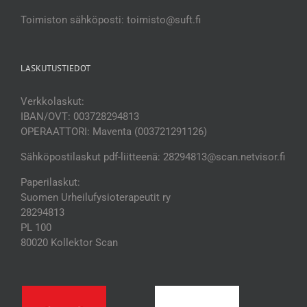
Toimiston sähköposti: toimisto@suft.fi
LASKUTUSTIEDOT
Verkkolaskut:
IBAN/OVT: 003728294813
OPERAATTORI: Maventa (003721291126)
Sähköpostilaskut pdf-liitteenä: 28294813@scan.netvisor.fi
Paperilaskut:
Suomen Urheilufysioterapeutit ry
28294813
PL 100
80020 Kollektor Scan