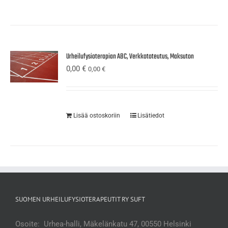
Urheilufysioterapian ABC, Verkkototeutus, Maksuton
0,00
€
0,00
€
Lisää ostoskoriin
Lisätiedot
SUOMEN URHEILUFYSIOTERAPEUTIT RY SUFT
Osoite: Urhea-halli, Mäkelänkatu 47, 00550 Helsinki