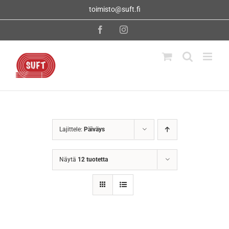
Skip
toimisto@suft.fi
to
content
Facebook
Instagram
Lajittele:
Päiväys
Näytä
12 tuotetta