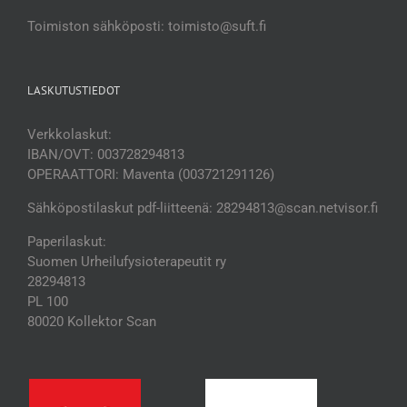
Toimiston sähköposti: toimisto@suft.fi
LASKUTUSTIEDOT
Verkkolaskut:
IBAN/OVT: 003728294813
OPERAATTORI: Maventa (003721291126)
Sähköpostilaskut pdf-liitteenä: 28294813@scan.netvisor.fi
Paperilaskut:
Suomen Urheilufysioterapeutit ry
28294813
PL 100
80020 Kollektor Scan