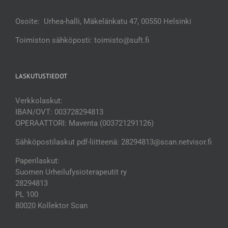
Osoite: Urhea-halli, Mäkelänkatu 47, 00550 Helsinki
Toimiston sähköposti: toimisto@suft.fi
LASKUTUSTIEDOT
Verkkolaskut:
IBAN/OVT: 003728294813
OPERAATTORI: Maventa (003721291126)
Sähköpostilaskut pdf-liitteenä: 28294813@scan.netvisor.fi
Paperilaskut:
Suomen Urheilufysioterapeutit ry
28294813
PL 100
80020 Kollektor Scan