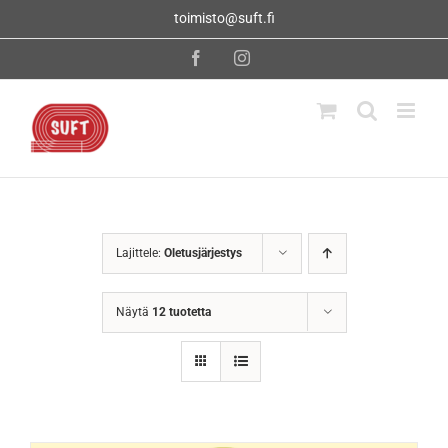
Skip
toimisto@suft.fi
to
content
Facebook
Instagram
Lajittele:
Oletusjärjestys
Näytä
12 tuotetta