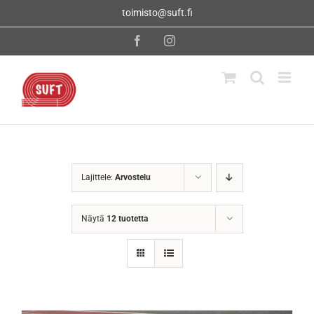
Skip
toimisto@suft.fi
to
content
Facebook
Instagram
Lajittele:
Arvostelu
Näytä
12 tuotetta