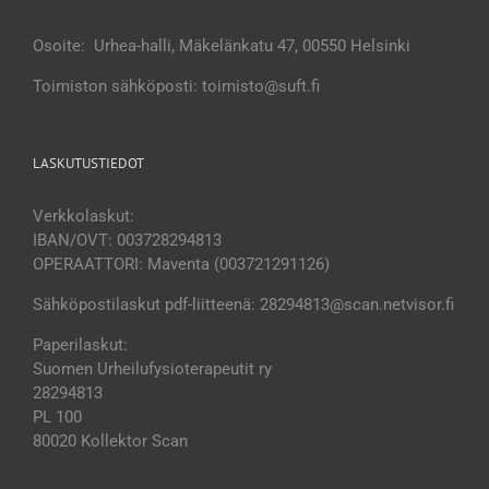
Osoite: Urhea-halli, Mäkelänkatu 47, 00550 Helsinki
Toimiston sähköposti: toimisto@suft.fi
LASKUTUSTIEDOT
Verkkolaskut:
IBAN/OVT: 003728294813
OPERAATTORI: Maventa (003721291126)
Sähköpostilaskut pdf-liitteenä: 28294813@scan.netvisor.fi
Paperilaskut:
Suomen Urheilufysioterapeutit ry
28294813
PL 100
80020 Kollektor Scan