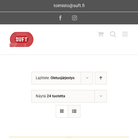
Skip
toimisto@suft.fi
to
content
Facebook
Instagram
Lajittele:
Oletusjärjestys
Näytä
24 tuotetta