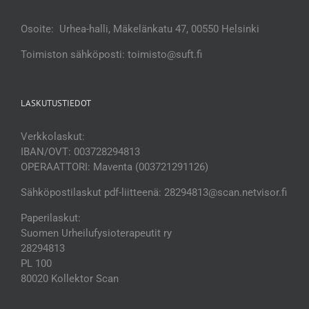
Osoite: Urhea-halli, Mäkelänkatu 47, 00550 Helsinki
Toimiston sähköposti: toimisto@suft.fi
LASKUTUSTIEDOT
Verkkolaskut:
IBAN/OVT: 003728294813
OPERAATTORI: Maventa (003721291126)
Sähköpostilaskut pdf-liitteenä: 28294813@scan.netvisor.fi
Paperilaskut:
Suomen Urheilufysioterapeutit ry
28294813
PL 100
80020 Kollektor Scan