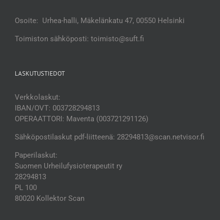
Osoite: Urhea-halli, Mäkelänkatu 47, 00550 Helsinki
Toimiston sähköposti: toimisto@suft.fi
LASKUTUSTIEDOT
Verkkolaskut:
IBAN/OVT: 003728294813
OPERAATTORI: Maventa (003721291126)
Sähköpostilaskut pdf-liitteenä: 28294813@scan.netvisor.fi
Paperilaskut:
Suomen Urheilufysioterapeutit ry
28294813
PL 100
80020 Kollektor Scan