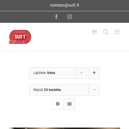
Skip
toimisto@suft.fi
to
content
Facebook
Instagram
Lajittele:
hinta
Näytä
24 tuotetta