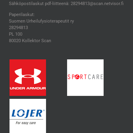
Sähköpostilaskut pdf-liitteenä: 28294813@scan.netvisor.fi
Paperilaskut:
Suomen Urheilufysioterapeutit ry
28294813
PL 100
80020 Kollektor Scan