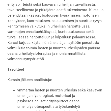
erityispiirteistä sekä kasvavan urheilijan turvallisesta,
tavoitteellisesta ja pitkäjänteisestä tukemisesta. Kurssilla
perehdytään kasvun, biologisen kypsymisen, motorisen
kehityksen, kuormituksen, palautumisen ja suorituskyvyn
kehittymisen vaikutuksiin urheilijan harjoittelussa,
vammojen ennaltaehkäisyssä, kuntoutuksessa sekä
turvallisessa harjoitteluun ja kilpailuun palaamisessa.
Kurssi tarjoaa käytännönläheisiä ja näyttöön perustuvia
valmiuksia toimia lasten ja nuorten urheilijoiden parissa
osana urheilufysioterapiaa ja moniammatillista
valmennusympäristöä.
Tavoitteet
Kurssin jälkeen osallistuja:
ymmärtää lasten ja nuorten urheilun sekä kasvavan
urheilijan fysiologiset, motoriset ja
psykososiaaliset erityispiirteet osana
urheilufysioterapeuttista työskentelyä