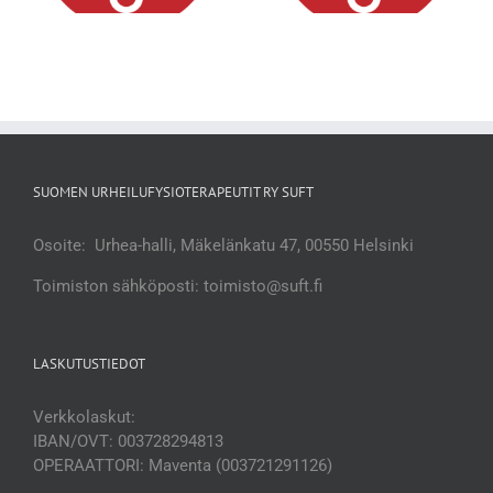
SUOMEN URHEILUFYSIOTERAPEUTIT RY SUFT
Osoite: Urhea-halli, Mäkelänkatu 47, 00550 Helsinki
Toimiston sähköposti: toimisto@suft.fi
LASKUTUSTIEDOT
Verkkolaskut:
IBAN/OVT: 003728294813
OPERAATTORI: Maventa (003721291126)