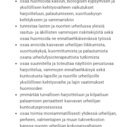
osaa huomioida kasvun, biologisen kypsymisen ja
yksilöllisen kehitysvaiheen vaikutukset
harjoitteluun, palautumiseen, suorituskyvyn
kehitykseen ja vammariskiin
tunnistaa lasten ja nuorten urheilussa yleisiä
rasitus- ja äkillisten vammojen riskitekijöitä sekä
osaa huomioida ne ennaltaehkäisevässä työssä
osaa arvioida kasvavan urheilijan liikkumista,
suorituskykyä, kuormittumista ja palautumista
osana urheilufysioterapeuttista tutkimista
osaa suunnitella ja toteuttaa näyttöön perustuvaa
harjoittelua, vammojen ennaltaehkäisyä sekä
kuntoutusta lapsille ja nuorille urheilijoille
yksilöllinen kehitysvaihe ja lajin vaatimukset
huomioiden
ymmärtää turvallisen harjoitteluun ja kilpailuun
palaamisen periaatteet kasvavan urheilijan
kuntoutusprosessissa
osaa toimia moniammatillisesti yhdessä urheilijan,
perheen, valmentajien ja muun tukiverkoston
kanssa nuoren urheilijan kokonaisvaltaisen