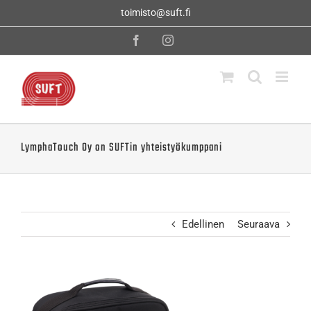
Skip
toimisto@suft.fi
to
content
Facebook
Instagram
LymphaTouch Oy on SUFTin yhteistyökumppani
Edellinen
Seuraava
Katso
kuvaa