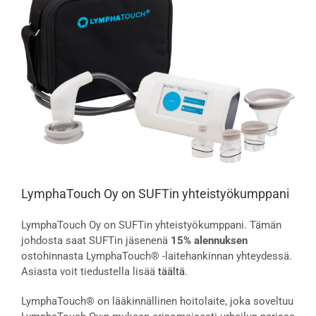
isompana
LymphaTouch Oy on SUFTin yhteistyökumppani
LymphaTouch Oy on SUFTin yhteistyökumppani. Tämän
johdosta saat SUFTin jäsenenä
15% alennuksen
ostohinnasta LymphaTouch® -laitehankinnan yhteydessä.
Asiasta voit tiedustella lisää
täältä
.
LymphaTouch® on lääkinnällinen hoitolaite, joka soveltuu