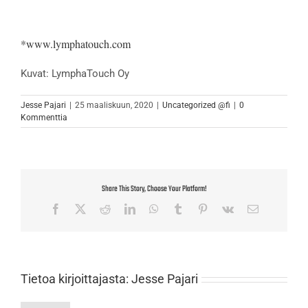
*www.lymphatouch.com
Kuvat: LymphaTouch Oy
Jesse Pajari
|
25 maaliskuun, 2020
|
Uncategorized @fi
|
0
Kommenttia
Share This Story, Choose Your Platform!
Facebook
X
Reddit
LinkedIn
WhatsApp
Tumblr
Pinterest
Vk
Sähköposti
Tietoa kirjoittajasta:
Jesse Pajari