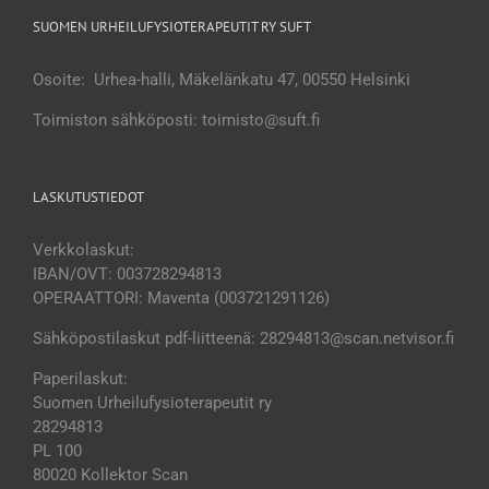
SUOMEN URHEILUFYSIOTERAPEUTIT RY SUFT
Osoite: Urhea-halli, Mäkelänkatu 47, 00550 Helsinki
Toimiston sähköposti: toimisto@suft.fi
LASKUTUSTIEDOT
Verkkolaskut:
IBAN/OVT: 003728294813
OPERAATTORI: Maventa (003721291126)
Sähköpostilaskut pdf-liitteenä: 28294813@scan.netvisor.fi
Paperilaskut:
Suomen Urheilufysioterapeutit ry
28294813
PL 100
80020 Kollektor Scan