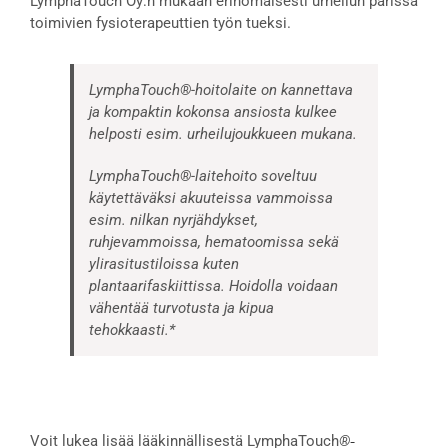
LymphaTouch Oy:n mukaan erinomaisesti urheilun parissa
toimivien fysioterapeuttien työn tueksi.
LymphaTouch®-hoitolaite on kannettava
ja kompaktin kokonsa ansiosta kulkee
helposti esim. urheilujoukkueen mukana.
LymphaTouch®-laitehoito soveltuu
käytettäväksi akuuteissa vammoissa
esim. nilkan nyrjähdykset,
ruhjevammoissa, hematoomissa sekä
ylirasitustiloissa kuten
plantaarifaskiittissa. Hoidolla voidaan
vähentää turvotusta ja kipua
tehokkaasti.*
-
Voit lukea lisää lääkinnällisestä LymphaTouch
®