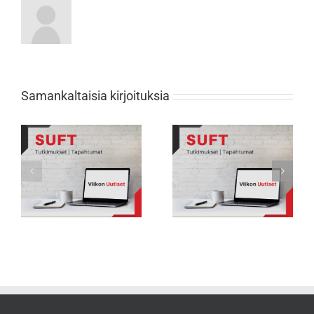
Samankaltaisia kirjoituksia
Viikon Uutiset 231: Nuorten
Viikon Uutiset 232: Tarkkana selän
urheilijoiden biologisessa
rasitusmurtumien kanssa
kehityksessä suuria eroja