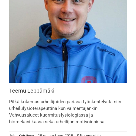
Teemu Leppämäki
Pitkä kokemus urheilijoiden parissa työskentelystä niin
urheilufysioterapeuttina kun valmentajankin.
Vahvuusalueet kuormitusfysiologiassa ja
biomekaniikassa sekä urheilijan motivoinnissa.
Juha Koistinen
|
19 marraskuun, 2019
|
0 Kommenttia