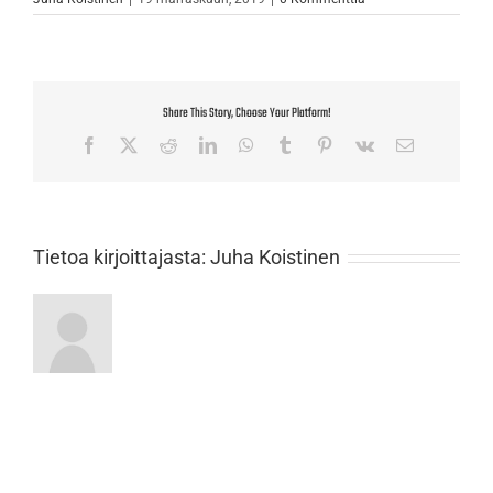
Share This Story, Choose Your Platform!
Facebook
X
Reddit
LinkedIn
WhatsApp
Tumblr
Pinterest
Vk
Sähköposti
Tietoa kirjoittajasta:
Juha Koistinen