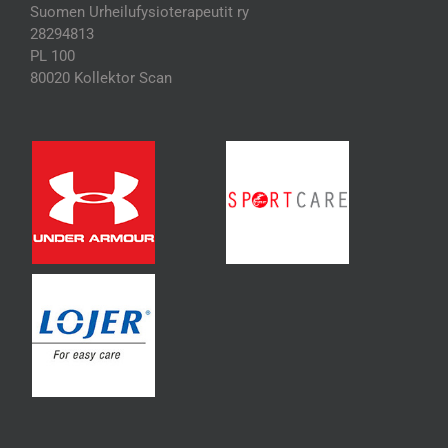
Suomen Urheilufysioterapeutit ry
28294813
PL 100
80020 Kollektor Scan