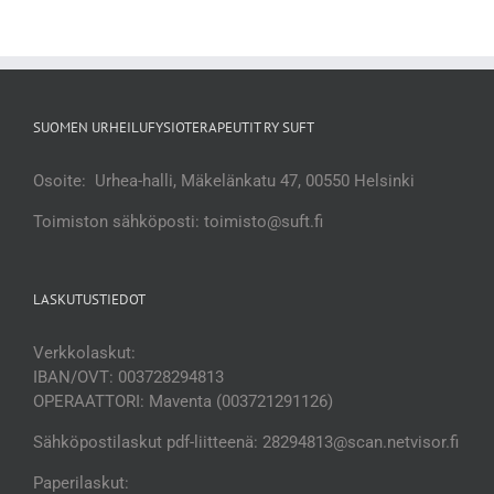
SUOMEN URHEILUFYSIOTERAPEUTIT RY SUFT
Osoite: Urhea-halli, Mäkelänkatu 47, 00550 Helsinki
Toimiston sähköposti: toimisto@suft.fi
LASKUTUSTIEDOT
Verkkolaskut:
IBAN/OVT: 003728294813
OPERAATTORI: Maventa (003721291126)
Sähköpostilaskut pdf-liitteenä: 28294813@scan.netvisor.fi
Paperilaskut: