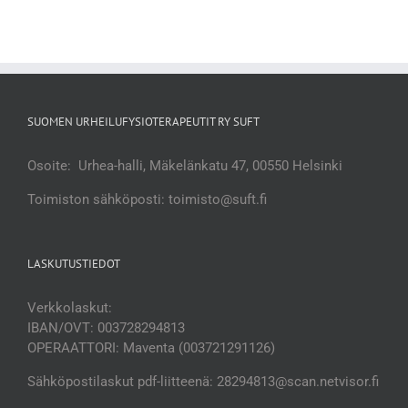
SUOMEN URHEILUFYSIOTERAPEUTIT RY SUFT
Osoite: Urhea-halli, Mäkelänkatu 47, 00550 Helsinki
Toimiston sähköposti: toimisto@suft.fi
LASKUTUSTIEDOT
Verkkolaskut:
IBAN/OVT: 003728294813
OPERAATTORI: Maventa (003721291126)
Sähköpostilaskut pdf-liitteenä: 28294813@scan.netvisor.fi