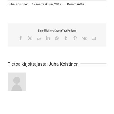
Juha Koistinen
|
19 marraskuun, 2019
|
0 Kommenttia
Share This Story, Choose Your Platform!
Facebook
X
Reddit
LinkedIn
WhatsApp
Tumblr
Pinterest
Vk
Sähköposti
Tietoa kirjoittajasta:
Juha Koistinen