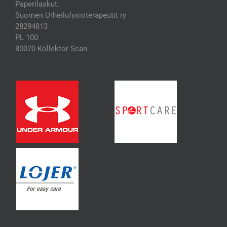
Paperilaskut:
Suomen Urheilufysioterapeutit ry
28294813
PL 100
80020 Kollektor Scan