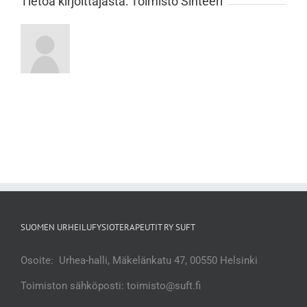
Tietoa kirjoittajasta:
Toimisto Sihteeri
SUOMEN URHEILUFYSIOTERAPEUTIT RY SUFT
Osoite: Urhea-halli, Mäkelänkatu 47, 00550 Helsinki
Toimiston sähköposti: toimisto@suft.fi