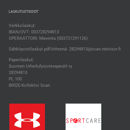
LASKUTUSTIEDOT
Verkkolaskut:
IBAN/OVT: 003728294813
OPERAATTORI: Maventa (003721291126)
Sähköpostilaskut pdf-liitteenä: 28294813@scan.netvisor.fi
Paperilaskut:
Suomen Urheilufysioterapeutit ry
28294813
PL 100
80020 Kollektor Scan