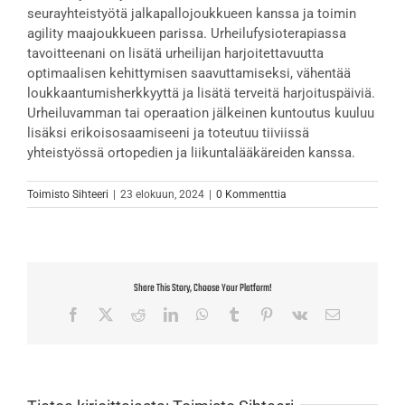
seurayhteistyötä jalkapallojoukkueen kanssa ja toimin
agility maajoukkueen parissa. Urheilufysioterapiassa
tavoitteenani on lisätä urheilijan harjoitettavuutta
optimaalisen kehittymisen saavuttamiseksi, vähentää
loukkaantumisherkkyyttä ja lisätä terveitä harjoituspäiviä.
Urheiluvamman tai operaation jälkeinen kuntoutus kuuluu
lisäksi erikoisosaamiseeni ja toteutuu tiiviissä
yhteistyössä ortopedien ja liikuntalääkäreiden kanssa.
Toimisto Sihteeri
|
23 elokuun, 2024
|
0 Kommenttia
Share This Story, Choose Your Platform!
Facebook
X
Reddit
LinkedIn
WhatsApp
Tumblr
Pinterest
Vk
Sähköposti