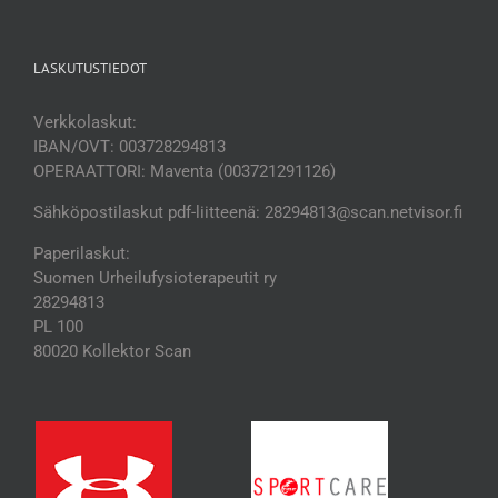
LASKUTUSTIEDOT
Verkkolaskut:
IBAN/OVT: 003728294813
OPERAATTORI: Maventa (003721291126)
Sähköpostilaskut pdf-liitteenä: 28294813@scan.netvisor.fi
Paperilaskut:
Suomen Urheilufysioterapeutit ry
28294813
PL 100
80020 Kollektor Scan