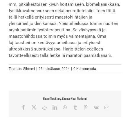
mm. pitkäkestoisen kivun hoitamiseen, biomekaniikkaan,
fysiikkavalmennukseen sekä neurotieteisiin. Teen töitä
tällä hetkellä erityisesti maastohiihtäjien ja
yleisurheilijoiden kanssa. Yleisurheilussa toimin nuorten
arvokisatiimin fysioterapeuttina. Seiväshypyssä ja
maastohiihdossa toimin myös valmentajana. Oma
lajitaustani on kestävyysurheilussa ja erityisesti
ultrapitkissä suorituksissa. Harjoittelen edelleen
tavoitteellisesti tällä hetkellä maraton päämatkanani.
Toimisto Sihteeri
|
25 heinäkuun, 2024
|
0 Kommenttia
Share This Story, Choose Your Platform!
Facebook
X
Reddit
LinkedIn
WhatsApp
Tumblr
Pinterest
Vk
Sähköposti