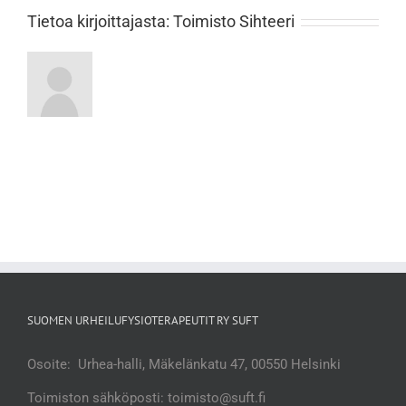
Tietoa kirjoittajasta:
Toimisto Sihteeri
SUOMEN URHEILUFYSIOTERAPEUTIT RY SUFT
Osoite: Urhea-halli, Mäkelänkatu 47, 00550 Helsinki
Toimiston sähköposti: toimisto@suft.fi