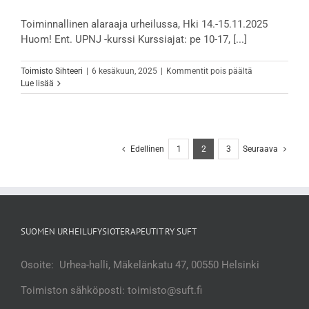
Toiminnallinen alaraaja urheilussa, Hki 14.-15.11.2025
Huom! Ent. UPNJ -kurssi Kurssiajat: pe 10-17, [...]
artikkelissa
Toimisto Sihteeri
|
6 kesäkuun, 2025
|
Kommentit pois päältä
Toiminnallinen
Lue lisää
alaraaja
urheilussa, Hki
14.-15.11.2025
alv
0%
Edellinen
1
2
3
Seuraava
SUOMEN URHEILUFYSIOTERAPEUTIT RY SUFT
Osoite: Urhea-halli, Mäkelänkatu 47, 00550 Helsinki
Toimiston sähköposti: toimisto@suft.fi