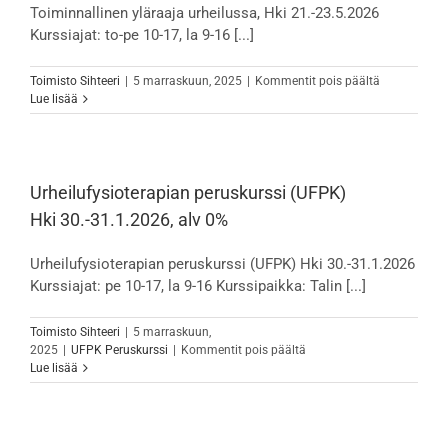
Toiminnallinen yläraaja urheilussa, Hki 21.-23.5.2026
Kurssiajat: to-pe 10-17, la 9-16 [...]
artikkelissa
Toimisto Sihteeri
|
5 marraskuun, 2025
|
Kommentit pois päältä
Toiminnallin
Lue lisää
yläraaja
urheilussa,
Hki
21.-23.5.202
alv
Urheilufysioterapian peruskurssi (UFPK)
0%
Hki 30.-31.1.2026, alv 0%
Urheilufysioterapian peruskurssi (UFPK) Hki 30.-31.1.2026
Kurssiajat: pe 10-17, la 9-16 Kurssipaikka: Talin [...]
Toimisto Sihteeri
|
5 marraskuun,
artikkelissa
2025
|
UFPK Peruskurssi
|
Kommentit pois päältä
Urheilufysioterapian
Lue lisää
peruskurssi
(UFPK)
Hki 30.-31.1.2026,
alv