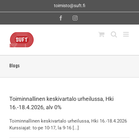
Skip
toimisto@suft.fi
to
content
Facebook
Instagram
Blogs
Toiminnallinen keskivartalo urheilussa, Hki
16.-18.4.2026, alv 0%
Toiminnallinen keskivartalo urheilussa, Hki 16.-18.4.2026
Kurssiajat: to-pe 10-17, la 9-16 [...]