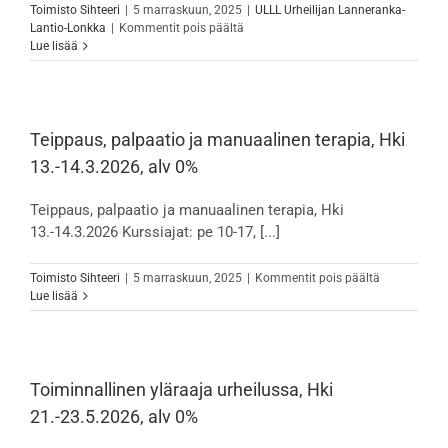
Toimisto Sihteeri
|
5 marraskuun, 2025
|
ULLL Urheilijan Lanneranka-
artikkelissa
Lantio-Lonkka
|
Kommentit pois päältä
Toiminnallinen
Lue lisää
keskivartalo
urheilussa,
Hki
16.-18.4.2026,
alv
Teippaus, palpaatio ja manuaalinen terapia, Hki
0%
13.-14.3.2026, alv 0%
Teippaus, palpaatio ja manuaalinen terapia, Hki
13.-14.3.2026 Kurssiajat: pe 10-17, [...]
artikkelissa
Toimisto Sihteeri
|
5 marraskuun, 2025
|
Kommentit pois päältä
Teippaus,
Lue lisää
palpaatio
ja
manuaaline
terapia,
Hki
Toiminnallinen yläraaja urheilussa, Hki
13.-14.3.202
21.-23.5.2026, alv 0%
alv
0%