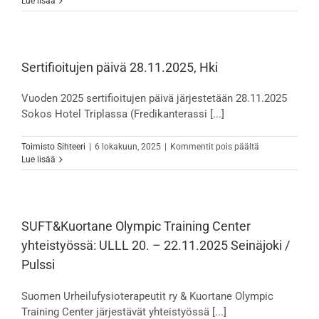
Lue lisää
alaraaja
urheilussa,
Hki
26.3.-28.3.2
alv
Sertifioitujen päivä 28.11.2025, Hki
0%
Vuoden 2025 sertifioitujen päivä järjestetään 28.11.2025
Sokos Hotel Triplassa (Fredikanterassi [...]
artikkelissa
Toimisto Sihteeri
|
6 lokakuun, 2025
|
Kommentit pois päältä
Sertifioitujen
Lue lisää
päivä
28.11.2025,
Hki
SUFT&Kuortane Olympic Training Center
yhteistyössä: ULLL 20. – 22.11.2025 Seinäjoki /
Pulssi
Suomen Urheilufysioterapeutit ry & Kuortane Olympic
Training Center järjestävät yhteistyössä [...]