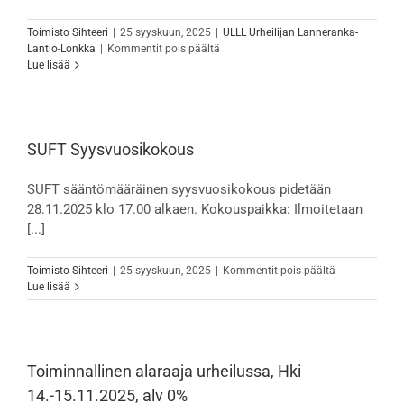
Toimisto Sihteeri
|
25 syyskuun, 2025
|
ULLL Urheilijan Lanneranka-
artikkelissa
Lantio-Lonkka
|
Kommentit pois päältä
SUFT&Kuortane
Lue lisää
Olympic
Training
Center
yhteistyössä:
ULLL
SUFT Syysvuosikokous
20.
–
SUFT sääntömääräinen syysvuosikokous pidetään
22.11.2025
28.11.2025 klo 17.00 alkaen. Kokouspaikka: Ilmoitetaan
Seinäjoki
/
[...]
Pulssi
artikkelissa
Toimisto Sihteeri
|
25 syyskuun, 2025
|
Kommentit pois päältä
SUFT
Lue lisää
Syysvuosikok
Toiminnallinen alaraaja urheilussa, Hki
14.-15.11.2025, alv 0%