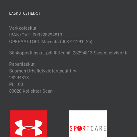
LASKUTUSTIEDOT
Verkkolaskut:
IBAN/OVT: 003728294813
OPERAATTORI: Maventa (003721291126)
Sähköpostilaskut pdf-liitteenä: 28294813@scan.netvisor.fi
Paperilaskut:
Suomen Urheilufysioterapeutit ry
28294813
PL 100
80020 Kollektor Scan