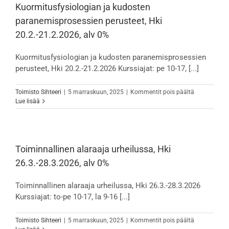
0%
Kuormitusfysiologian ja kudosten
paranemisprosessien perusteet, Hki
20.2.-21.2.2026, alv 0%
Kuormitusfysiologian ja kudosten paranemisprosessien
perusteet, Hki 20.2.-21.2.2026 Kurssiajat: pe 10-17, [...]
artikkelissa
Toimisto Sihteeri
|
5 marraskuun, 2025
|
Kommentit pois päältä
Kuormitusfy
Lue lisää
ja
kudosten
paranemispr
perusteet,
Hki
Toiminnallinen alaraaja urheilussa, Hki
20.2.-21.2.2
26.3.-28.3.2026, alv 0%
alv
0%
Toiminnallinen alaraaja urheilussa, Hki 26.3.-28.3.2026
Kurssiajat: to-pe 10-17, la 9-16 [...]
artikkelissa
Toimisto Sihteeri
|
5 marraskuun, 2025
|
Kommentit pois päältä
Toiminnallin