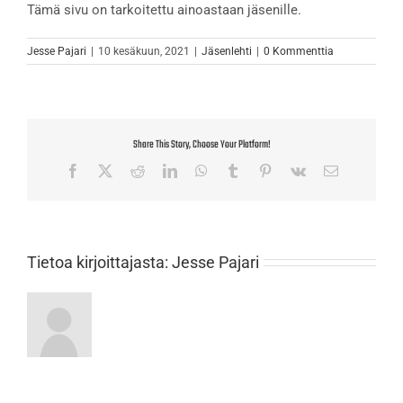
Tämä sivu on tarkoitettu ainoastaan jäsenille.
Jesse Pajari
|
10 kesäkuun, 2021
|
Jäsenlehti
|
0 Kommenttia
Share This Story, Choose Your Platform!
Facebook
X
Reddit
LinkedIn
WhatsApp
Tumblr
Pinterest
Vk
Sähköposti
Tietoa kirjoittajasta:
Jesse Pajari