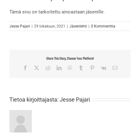
Tämä sivu on tarkoitettu ainoastaan jäsenille.
Jesse Pajari
|
29 lokakuun, 2021
|
Jäsenlehti
|
0 Kommenttia
Share This Story, Choose Your Platform!
Facebook
X
Reddit
LinkedIn
WhatsApp
Tumblr
Pinterest
Vk
Sähköposti
Tietoa kirjoittajasta:
Jesse Pajari