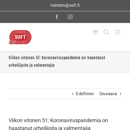
Skip
toimisto@suft.fi
to
content
Facebook
Instagram
Viikon vitonen 51: Koronaviruspandemia on haastanut
urheilijoita ja valmentajia
Edellinen
Seuraava
Viikon vitonen 51: Koronaviruspandemia on
haastanut urheilijoita ja valmentajia