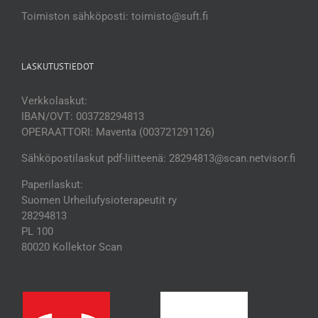
Toimiston sähköposti: toimisto@suft.fi
LASKUTUSTIEDOT
Verkkolaskut:
IBAN/OVT: 003728294813
OPERAATTORI: Maventa (003721291126)
Sähköpostilaskut pdf-liitteenä: 28294813@scan.netvisor.fi
Paperilaskut:
Suomen Urheilufysioterapeutit ry
28294813
PL 100
80020 Kollektor Scan