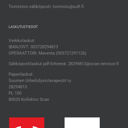
Toimiston sähköposti: toimisto@suft.fi
LASKUTUSTIEDOT
Verkkolaskut:
IBAN/OVT: 003728294813
OPERAATTORI: Maventa (003721291126)
Sähköpostilaskut pdf-liitteenä: 28294813@scan.netvisor.fi
Paperilaskut:
Suomen Urheilufysioterapeutit ry
28294813
PL 100
80020 Kollektor Scan