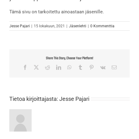
Tämä sivu on tarkoitettu ainoastaan jäsenille.
Jesse Pajari
|
15 lokakuun, 2021
|
Jäsenlehti
|
0 Kommenttia
Share This Story, Choose Your Platform!
Facebook
X
Reddit
LinkedIn
WhatsApp
Tumblr
Pinterest
Vk
Sähköposti
Tietoa kirjoittajasta:
Jesse Pajari