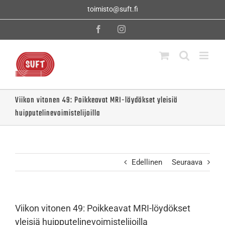
Skip
toimisto@suft.fi
to
content
Facebook
Instagram
Viikon vitonen 49: Poikkeavat MRI-löydökset yleisiä
huipputelinevoimistelijoilla
Edellinen
Seuraava
Viikon vitonen 49: Poikkeavat MRI-löydökset
yleisiä huipputelinevoimistelijoilla