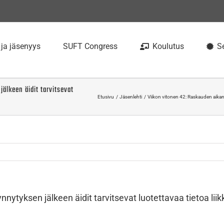
 ja jäsenyys
SUFT Congress
Koulutus
Se
älkeen äidit tarvitsevat
Etusivu
Jäsenlehti
Viikon vitonen 42: Raskauden aikana 
nnytyksen jälkeen äidit tarvitsevat luotettavaa tietoa lii