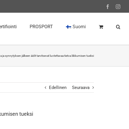
Facebook
Inst
rtifiointi
PROSPORT
Suomi
ja synnytyksen jälkeen äidit tarvitsevat luotettavaa tietoa liikkumisen tueksi
Edellinen
Seuraava
kkumisen tueksi