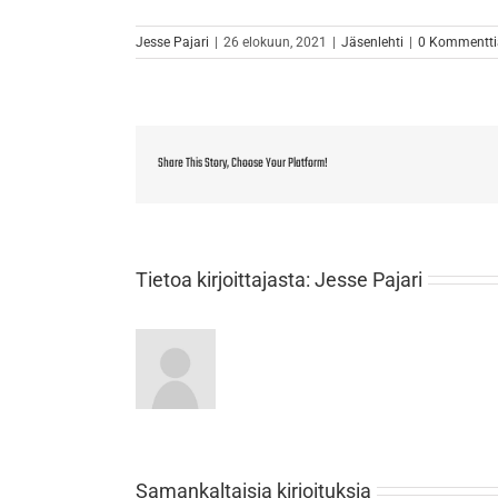
Jesse Pajari
|
26 elokuun, 2021
|
Jäsenlehti
|
0 Kommentti
Share This Story, Choose Your Platform!
Tietoa kirjoittajasta:
Jesse Pajari
Samankaltaisia kirjoituksia