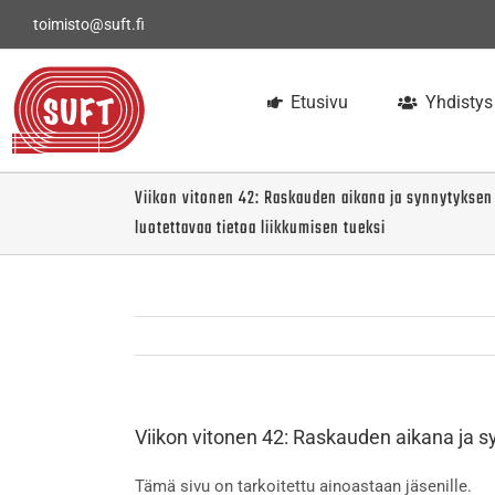
Skip
toimisto@suft.fi
to
content
Etusivu
Yhdistys
Viikon vitonen 42: Raskauden aikana ja synnytyksen j
luotettavaa tietoa liikkumisen tueksi
Viikon vitonen 42: Raskauden aikana ja sy
Tämä sivu on tarkoitettu ainoastaan jäsenille.