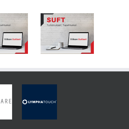
Viikon Uutiset 70: Vammoja
Viikon Uutiset 74: Puoliero ei aina
sevät ohjelmat eivät aina toimi
lisää vammariskiä