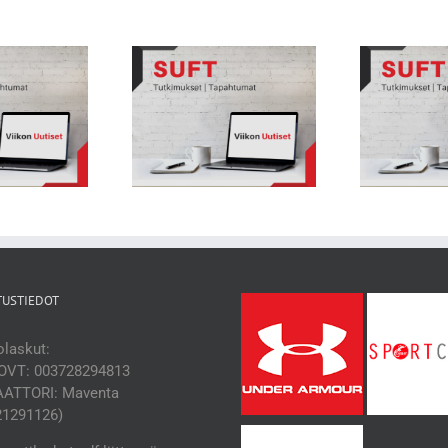
Viikon Uutiset 71: Suositukset lasten
 Uutiset 72: Tennispelaajien
ja nuorten liikuntavammojen
iura on aiempaa pidempi
ehkäi
ehkäisemiseksi
TUSTIEDOT
laskut:
OVT: 003728294813
ATTORI: Maventa
21291126)