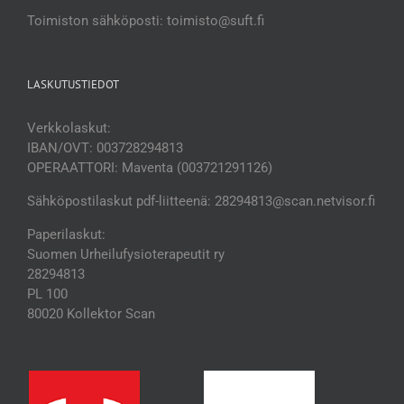
Toimiston sähköposti: toimisto@suft.fi
LASKUTUSTIEDOT
Verkkolaskut:
IBAN/OVT: 003728294813
OPERAATTORI: Maventa (003721291126)
Sähköpostilaskut pdf-liitteenä: 28294813@scan.netvisor.fi
Paperilaskut:
Suomen Urheilufysioterapeutit ry
28294813
PL 100
80020 Kollektor Scan