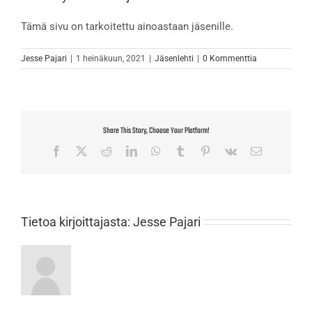
Tämä sivu on tarkoitettu ainoastaan jäsenille.
Jesse Pajari
|
1 heinäkuun, 2021
|
Jäsenlehti
|
0 Kommenttia
Share This Story, Choose Your Platform!
Facebook
X
Reddit
LinkedIn
WhatsApp
Tumblr
Pinterest
Vk
Sähköposti
Tietoa kirjoittajasta:
Jesse Pajari