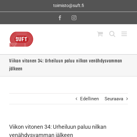
Skip
toimisto@suft.fi
to
content
Facebook
Instagram
Viikon vitonen 34: Urheiluun paluu nilkan venähdysvamman
jälkeen
Edellinen
Seuraava
Viikon vitonen 34: Urheiluun paluu nilkan
venähdysvamman jälkeen