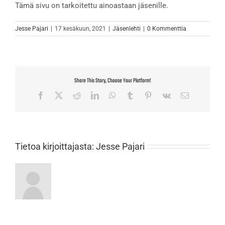
Tämä sivu on tarkoitettu ainoastaan jäsenille.
Jesse Pajari
|
17 kesäkuun, 2021
|
Jäsenlehti
|
0 Kommenttia
Share This Story, Choose Your Platform!
Facebook
X
Reddit
LinkedIn
WhatsApp
Tumblr
Pinterest
Vk
Sähköposti
Tietoa kirjoittajasta:
Jesse Pajari