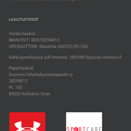
LASKUTUSTIEDOT
Verkkolaskut:
IBAN/OVT: 003728294813
OPERAATTORI: Maventa (003721291126)
Sähköpostilaskut pdf-liitteenä: 28294813@scan.netvisor.fi
Paperilaskut:
Suomen Urheilufysioterapeutit ry
28294813
PL 100
80020 Kollektor Scan