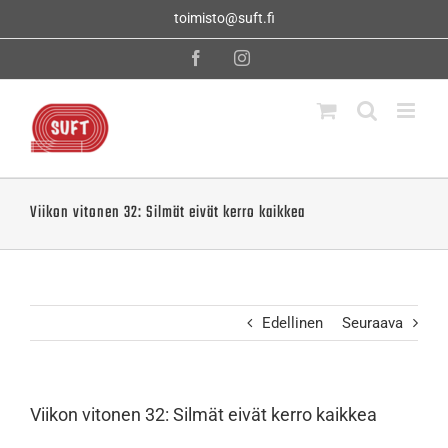
Skip
toimisto@suft.fi
to
content
Facebook
Instagram
Viikon vitonen 32: Silmät eivät kerro kaikkea
Edellinen
Seuraava
Viikon vitonen 32: Silmät eivät kerro kaikkea