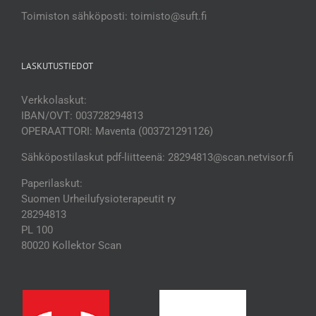
Toimiston sähköposti: toimisto@suft.fi
LASKUTUSTIEDOT
Verkkolaskut:
IBAN/OVT: 003728294813
OPERAATTORI: Maventa (003721291126)
Sähköpostilaskut pdf-liitteenä: 28294813@scan.netvisor.fi
Paperilaskut:
Suomen Urheilufysioterapeutit ry
28294813
PL 100
80020 Kollektor Scan