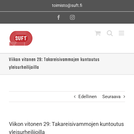
Skip
toimisto@suft.fi
to
content
Facebook
Instagram
Viikon vitonen 29: Takareisivammojen kuntoutus
yleisurheilijoilla
Edellinen
Seuraava
Viikon vitonen 29: Takareisivammojen kuntoutus
yleisurheilijoilla