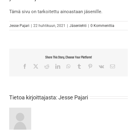
Tämä sivu on tarkoitettu ainoastaan jäsenille.
Jesse Pajari
|
22 huhtikuun, 2021
|
Jäsenlehti
|
0 Kommenttia
Share This Story, Choose Your Platform!
Facebook
X
Reddit
LinkedIn
WhatsApp
Tumblr
Pinterest
Vk
Sähköposti
Tietoa kirjoittajasta:
Jesse Pajari