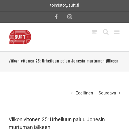
Skip
toimisto@suft.fi
to
content
Facebook
Instagram
Viikon vitonen 25: Urheiluun paluu Jonesin murtuman jälkeen
Edellinen
Seuraava
Viikon vitonen 25: Urheiluun paluu Jonesin
murtuman jälkeen