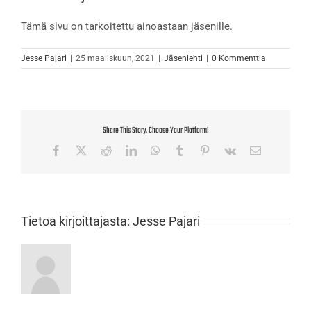
Tämä sivu on tarkoitettu ainoastaan jäsenille.
Jesse Pajari
|
25 maaliskuun, 2021
|
Jäsenlehti
|
0 Kommenttia
Share This Story, Choose Your Platform!
Facebook
X
Reddit
LinkedIn
WhatsApp
Tumblr
Pinterest
Vk
Sähköposti
Tietoa kirjoittajasta:
Jesse Pajari