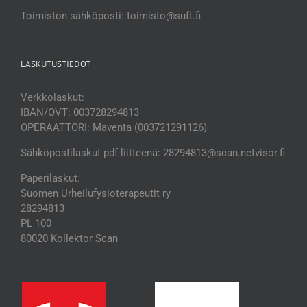
Toimiston sähköposti: toimisto@suft.fi
LASKUTUSTIEDOT
Verkkolaskut:
IBAN/OVT: 003728294813
OPERAATTORI: Maventa (003721291126)
Sähköpostilaskut pdf-liitteenä: 28294813@scan.netvisor.fi
Paperilaskut:
Suomen Urheilufysioterapeutit ry
28294813
PL 100
80020 Kollektor Scan