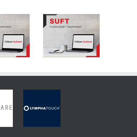
Viikon Uutiset 70: Vammoja
Viikon Uutiset 74: Puoliero ei aina
sevät ohjelmat eivät aina toimi
lisää vammariskiä