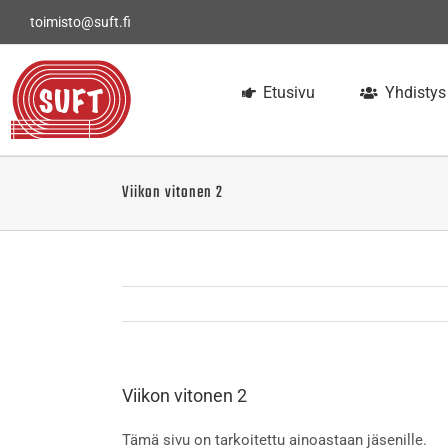
Skip
toimisto@suft.fi
to
content
Etusivu
Yhdistys
Viikon vitonen 2
Viikon vitonen 2
Tämä sivu on tarkoitettu ainoastaan jäsenille.