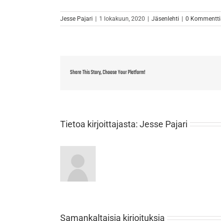
Jesse Pajari
|
1 lokakuun, 2020
|
Jäsenlehti
|
0 Kommentti
Share This Story, Choose Your Platform!
Tietoa kirjoittajasta:
Jesse Pajari
Samankaltaisia kirjoituksia