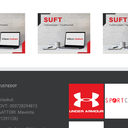
Viikon Uutiset 71: Suositukset lasten
 Uutiset 72: Tennispelaajien
ja nuorten liikuntavammojen
iura on aiempaa pidempi
ehkäi
ehkäisemiseksi
TUSTIEDOT
laskut:
OVT: 003728294813
ATTORI: Maventa
21291126)