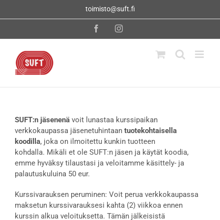
Skip
toimisto@suft.fi
to
content
Facebook
Instagram
SUFT:n jäsenenä
voit lunastaa kurssipaikan
verkkokaupassa jäsenetuhintaan
tuotekohtaisella
koodilla
, joka on ilmoitettu kunkin tuotteen
kohdalla. Mikäli et ole SUFT:n jäsen ja käytät koodia,
emme hyväksy tilaustasi ja veloitamme käsittely- ja
palautuskuluina 50 eur.
Kurssivarauksen peruminen: Voit perua verkkokaupassa
maksetun kurssivarauksesi kahta (2) viikkoa ennen
kurssin alkua veloituksetta. Tämän jälkeisistä