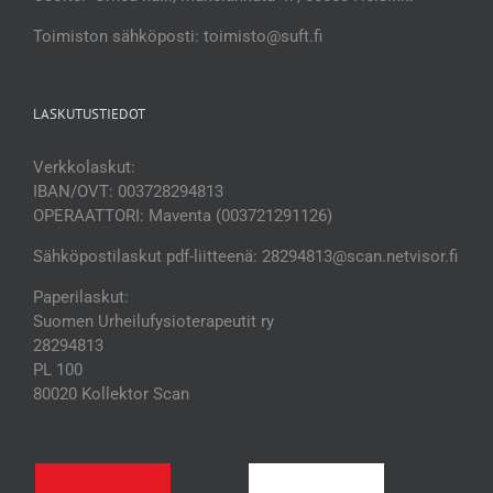
Toimiston sähköposti: toimisto@suft.fi
LASKUTUSTIEDOT
Verkkolaskut:
IBAN/OVT: 003728294813
OPERAATTORI: Maventa (003721291126)
Sähköpostilaskut pdf-liitteenä: 28294813@scan.netvisor.fi
Paperilaskut:
Suomen Urheilufysioterapeutit ry
28294813
PL 100
80020 Kollektor Scan