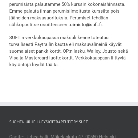
perumisista palautamme 50% kurssin kokonaishinnasta.
Emme palauta ilman perumisilmoitusta kurssilta pois
jääneiden maksusuorituksia. Perumiset tehdään
sähköpostitse osoitteeseen
toimisto@suft.fi
.
SUFT:n verkkokaupassa maksuliikenne toteutuu
turvallisesti Paytrailin kautta eli maksuvälineinä käyvät
suomalaiset pankkikortit, OP:n lasku, Walley, Jousto sekä
Visa ja Mastercard-luottokortit. Verkkokauppaan liittyviä
käytäntöjä löydät
täältä
.
SUOMEN URHEILUFYSIOTERAPEUTIT RY SUFT
Osoite: Urhea-halli, Mäkelänkatu 47, 00550 Helsinki