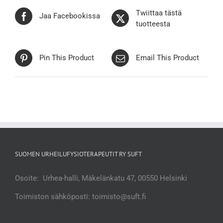
Twiittaa tästä
Jaa Facebookissa
tuotteesta
Pin This Product
Email This Product
SUOMEN URHEILUFYSIOTERAPEUTIT RY SUFT
Osoite: Urhea-halli, Mäkelänkatu 47, 00550 Helsinki
Toimiston sähköposti: toimisto@suft.fi