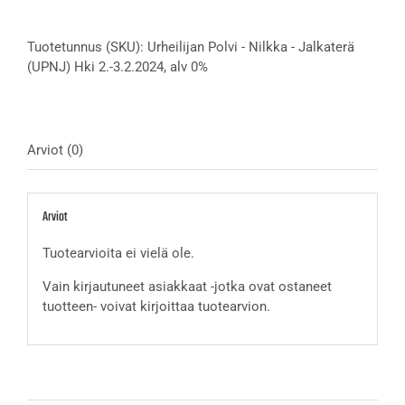
-
Nilkka
Tuotetunnus (SKU):
Urheilijan Polvi - Nilkka - Jalkaterä
-
(UPNJ) Hki 2.-3.2.2024, alv 0%
Jalkaterä
(UPNJ)
Hki
2.-3.2.2024,
alv
Arviot (0)
0%
määrä
Arviot
Tuotearvioita ei vielä ole.
Vain kirjautuneet asiakkaat -jotka ovat ostaneet
tuotteen- voivat kirjoittaa tuotearvion.