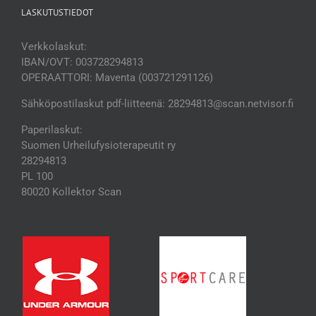
LASKUTUSTIEDOT
Verkkolaskut:
IBAN/OVT: 003728294813
OPERAATTORI: Maventa (003721291126)
Sähköpostilaskut pdf-liitteenä: 28294813@scan.netvisor.fi
Paperilaskut:
Suomen Urheilufysioterapeutit ry
28294813
PL 100
80020 Kollektor Scan