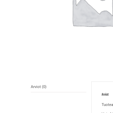
Arviot (0)
Arviot
Tuotear