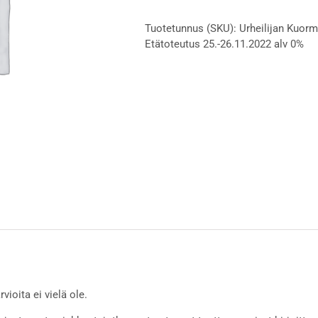
paranemisprosessit
Tuotetunnus (SKU):
Urheilijan Kuorm
(UKFP)
Etätoteutus 25.-26.11.2022 alv 0%
Etätoteutus
25.-26.11.2022
alv
0%
määrä
vioita ei vielä ole.