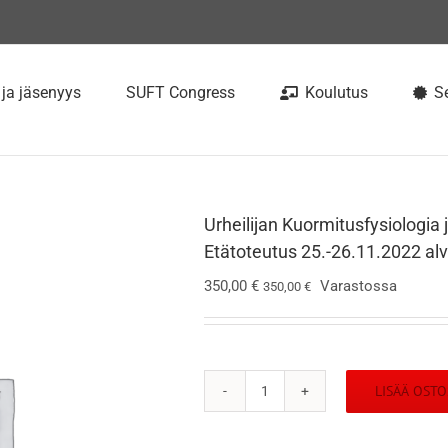
 ja jäsenyys
SUFT Congress
Koulutus
Se
Urheilijan Kuormitusfysiologia
Etätoteutus 25.-26.11.2022 al
350,00
€
Varastossa
350,00
€
LISÄÄ OSTO
Urheilijan
Kuormitusfysiologia
ja