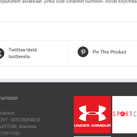
irjautuneet asiakkaat -jotka ovat ostaneet tuotteen- voivat kirjoittaa
Twiittaa tästä
Pin This Product
tuotteesta
TUSTIEDOT
laskut:
OVT: 003728294813
ATTORI: Maventa
21291126)