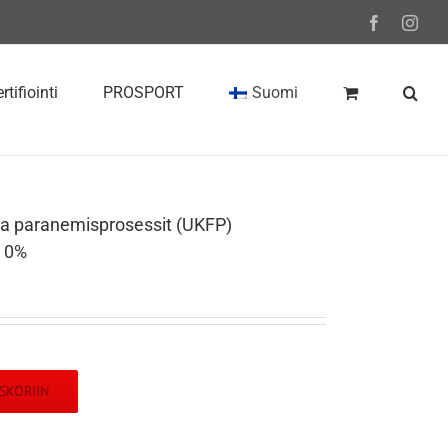
Facebook
Inst
rtifiointi
PROSPORT
Suomi
 ja paranemisprosessit (UKFP)
v 0%
SKORIIN