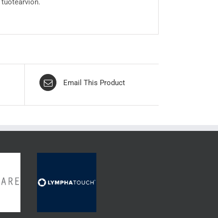
 tuotearvion.
Email This Product