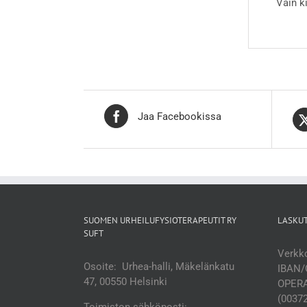
Vain k
Jaa Facebookissa
SUOMEN URHEILUFYSIOTERAPEUTIT RY
LASKU
SUFT
Verkko
Osoite: Urhea-halli, Mäkelänkatu
IBAN/
47, 00550 Helsinki
OPERA
(0037