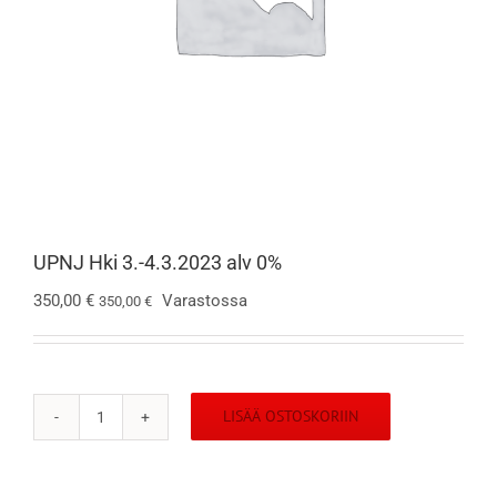
UPNJ Hki 3.-4.3.2023 alv 0%
350,00
€
Varastossa
350,00
€
LISÄÄ OSTOSKORIIN
UPNJ
Hki
3.-4.3.2023