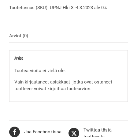
alv
Tuotetunnus (SKU):
UPNJ Hki 3.-4.3.2023 alv 0%
0%
määrä
Arviot (0)
Arviot
Tuotearvioita ei vielä ole.
Vain kirjautuneet asiakkaat -jotka ovat ostaneet
tuotteen- voivat kirjoittaa tuotearvion.
Twiittaa tästä
Jaa Facebookissa
tuotteesta