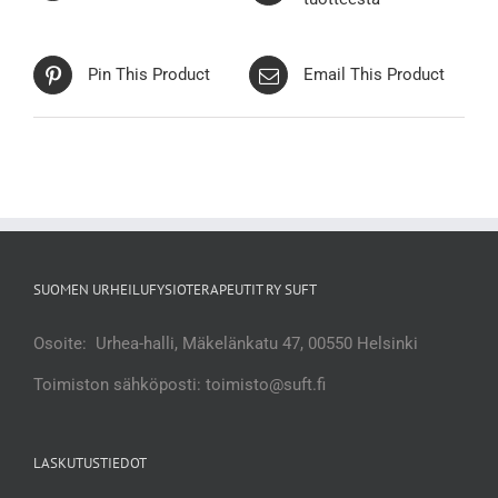
Pin This Product
Email This Product
SUOMEN URHEILUFYSIOTERAPEUTIT RY SUFT
Osoite: Urhea-halli, Mäkelänkatu 47, 00550 Helsinki
Toimiston sähköposti: toimisto@suft.fi
LASKUTUSTIEDOT