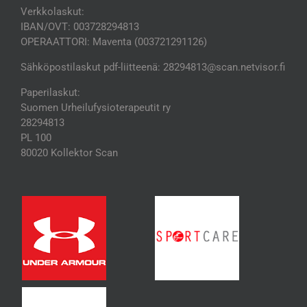
Verkkolaskut:
IBAN/OVT: 003728294813
OPERAATTORI: Maventa (003721291126)
Sähköpostilaskut pdf-liitteenä: 28294813@scan.netvisor.fi
Paperilaskut:
Suomen Urheilufysioterapeutit ry
28294813
PL 100
80020 Kollektor Scan