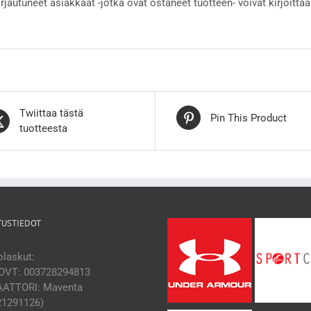
irjautuneet asiakkaat -jotka ovat ostaneet tuotteen- voivat kirjoittaa
Twiittaa tästä
Pin This Product
tuotteesta
TUSTIEDOT
laskut:
OVT: 003728294813
ATTORI: Maventa
21291126)