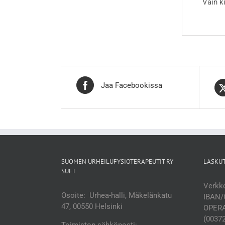
Vain k
Jaa Facebookissa
SUOMEN URHEILUFYSIOTERAPEUTIT RY
LASKU
SUFT
Verkko
Osoite: Urhea-halli, Mäkelänkatu
IBAN/
47, 00550 Helsinki
OPERA
(0037