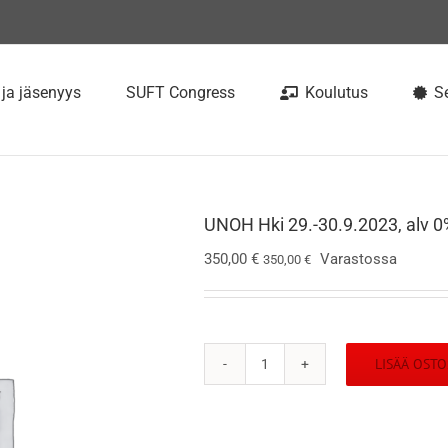
 ja jäsenyys
SUFT Congress
Koulutus
Se
UNOH Hki 29.-30.9.2023, alv 0
350,00
€
Varastossa
350,00
€
LISÄÄ OSTO
UNOH
Hki
29.-30.9.2023,
alv