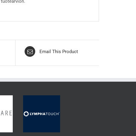
 tuotearvion.
Email This Product