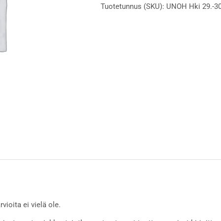
Tuotetunnus (SKU):
UNOH Hki 29.-30
0%
määrä
vioita ei vielä ole.