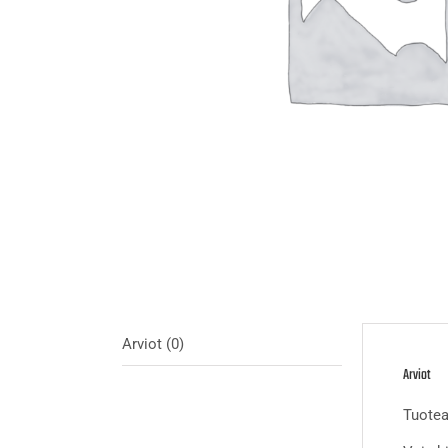
Arviot (0)
Arviot
Tuotear