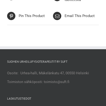
Pin This Product
Email This Product
SUOMEN URHEILUFYSIOTERAPEUTIT RY SUFT
Osoite: Urhea-halli, Mäkelänkatu 47, 00550 Helsinki
Toimiston sähköposti: toimisto@suft.fi
LASKUTUSTIEDOT