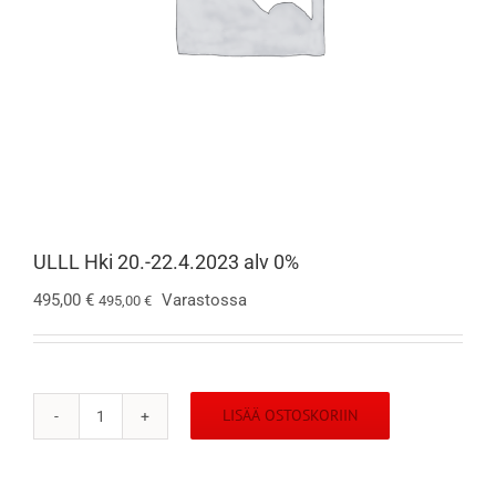
ULLL Hki 20.-22.4.2023 alv 0%
495,00
€
Varastossa
495,00
€
LISÄÄ OSTOSKORIIN
ULLL
Hki
20.-22.4.2023