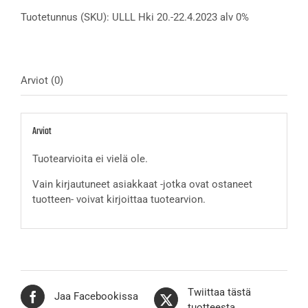
alv
Tuotetunnus (SKU):
ULLL Hki 20.-22.4.2023 alv 0%
0%
määrä
Arviot (0)
Arviot
Tuotearvioita ei vielä ole.
Vain kirjautuneet asiakkaat -jotka ovat ostaneet
tuotteen- voivat kirjoittaa tuotearvion.
Twiittaa tästä
Jaa Facebookissa
tuotteesta