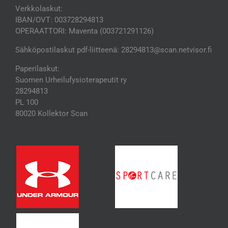
Verkkolaskut:
IBAN/OVT: 003728294813
OPERAATTORI: Maventa (003721291126)
Sähköpostilaskut pdf-liitteenä: 28294813@scan.netvisor.fi
Paperilaskut:
Suomen Urheilufysioterapeutit ry
28294813
PL 100
80020 Kollektor Scan