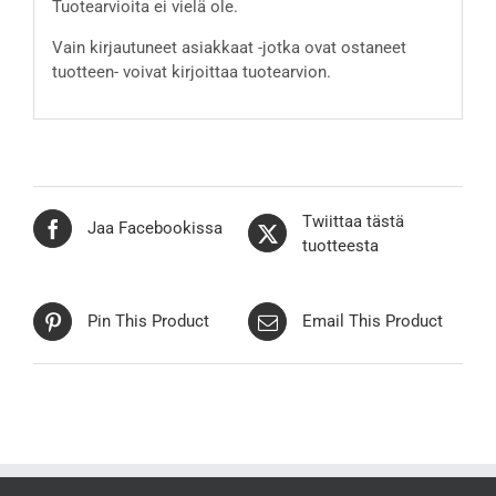
Tuotearvioita ei vielä ole.
Vain kirjautuneet asiakkaat -jotka ovat ostaneet
tuotteen- voivat kirjoittaa tuotearvion.
Twiittaa tästä
Jaa Facebookissa
tuotteesta
Pin This Product
Email This Product