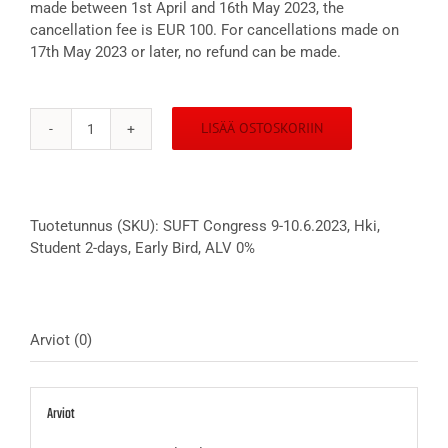
made between 1st April and 16th May 2023, the
cancellation fee is EUR 100. For cancellations made on
17th May 2023 or later, no refund can be made.
LISÄÄ OSTOSKORIIN
SUFT
Congress
9-
10.6.2023,
Tuotetunnus (SKU):
SUFT Congress 9-10.6.2023, Hki,
Hki,
Student 2-days, Early Bird, ALV 0%
Student
2-
days,
Early
Bird,
Arviot (0)
ALV
0%
määrä
Arviot