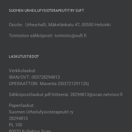
SUOMEN URHEILUFYSIOTERAPEUTIT RY SUFT
Osoite: Urhea-halli, Mäkelänkatu 47, 00550 Helsinki
Toimiston sähköposti: toimisto@suft.fi
LASKUTUSTIEDOT
Verkkolaskut:
IBAN/OVT: 003728294813
OPERAATTORI: Maventa (003721291126)
Sähköpostilaskut pdf-liitteenä: 28294813@scan.netvisor.fi
Paperilaskut:
Suomen Urheilufysioterapeutit ry
28294813
PL 100
80020 Kollektor Scan