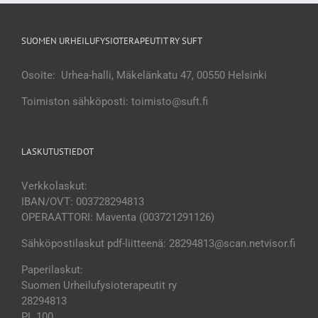
SUOMEN URHEILUFYSIOTERAPEUTIT RY SUFT
Osoite: Urhea-halli, Mäkelänkatu 47, 00550 Helsinki
Toimiston sähköposti: toimisto@suft.fi
LASKUTUSTIEDOT
Verkkolaskut:
IBAN/OVT: 003728294813
OPERAATTORI: Maventa (003721291126)
Sähköpostilaskut pdf-liitteenä: 28294813@scan.netvisor.fi
Paperilaskut:
Suomen Urheilufysioterapeutit ry
28294813
PL 100