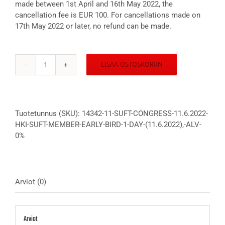
made between 1st April and 16th May 2022, the
cancellation fee is EUR 100. For cancellations made on
17th May 2022 or later, no refund can be made.
LISÄÄ OSTOSKORIIN
SUFT
Congress
11.6.2022
Hki
Tuotetunnus (SKU):
14342-11-SUFT-CONGRESS-11.6.2022-
SUFT
HKI-SUFT-MEMBER-EARLY-BIRD-1-DAY-(11.6.2022),-ALV-
member
0%
Early
Bird
1-
day
(11.6.2022),
Arviot (0)
alv
0%
määrä
Arviot