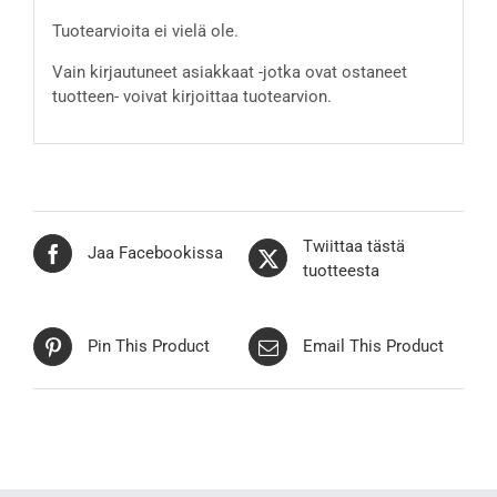
Tuotearvioita ei vielä ole.
Vain kirjautuneet asiakkaat -jotka ovat ostaneet
tuotteen- voivat kirjoittaa tuotearvion.
Twiittaa tästä
Jaa Facebookissa
tuotteesta
Pin This Product
Email This Product